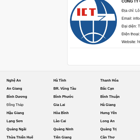
CÔNG TY 
Địa chỉ: L
Email: inf
Đại diện: 
Điện thoại
h
Website:
Nghệ An
Hà Tĩnh
Thanh Hóa
An Giang
BR. Vũng Tàu
Bắc Cạn
Bình Dương
Bình Phước
Bình Thuận
Đồng Tháp
Gia Lai
Hà Giang
Hậu Giang
Hòa Bình
Hưng Yên
Lạng Sơn
Lào Cai
Long An
Quảng Ngãi
Quảng Ninh
Quảng Trị
Thừa Thiên Huế
Tiền Giang
Cần Thơ