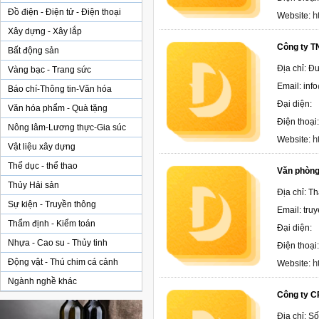
Đồ điện - Điện tử - Điện thoại
h
Website:
Xây dựng - Xây lắp
Công ty T
Bất động sản
Địa chỉ: Đ
Vàng bạc - Trang sức
Email: in
Báo chí-Thông tin-Văn hóa
Đại diện:
Văn hóa phẩm - Quà tặng
Điện thoạ
Nông lâm-Lương thực-Gia súc
h
Website:
Vật liệu xây dựng
Thể dục - thể thao
Văn phòng 
Thủy Hải sản
Địa chỉ: T
Sự kiện - Truyền thông
Email: tr
Thẩm định - Kiểm toán
Đại diện:
Nhựa - Cao su - Thủy tinh
Điện thoại
Động vật - Thú chim cá cảnh
h
Website:
Ngành nghề khác
Công ty C
Địa chỉ: S