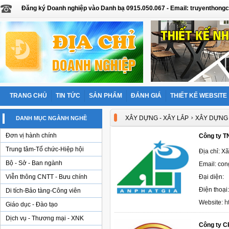
Đăng ký Doanh nghiệp vào Danh bạ 0915.050.067 - Email: truyentho
TRANG CHỦ
TIN TỨC
SẢN PHẨM
ĐÁNH GIÁ
THIẾT KẾ WEBSITE
›
XÂY DỰNG - XÂY LẮP
XÂY DỰNG
DANH MỤC NGÀNH NGHỀ
Đơn vị hành chính
Công ty T
Trung tâm-Tổ chức-Hiệp hội
Địa chỉ: X
Bộ - Sở - Ban ngành
Email: co
Viễn thông CNTT - Bưu chính
Đại diện:
Điện thoại
Di tích-Bảo tàng-Công viên
h
Website:
Giáo dục - Đào tạo
Dịch vụ - Thương mại - XNK
Công ty C