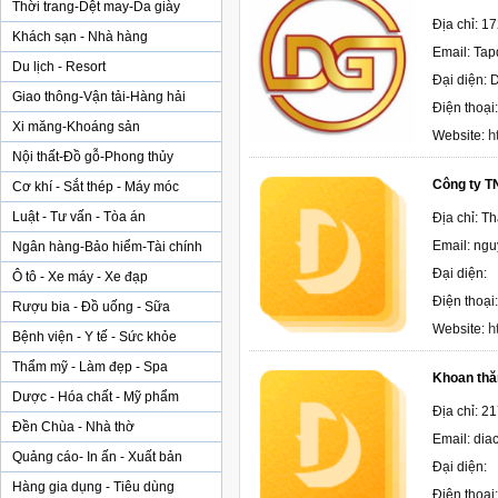
Thời trang-Dệt may-Da giày
Địa chỉ: 1
Khách sạn - Nhà hàng
Email: Ta
Du lịch - Resort
Đại diện:
Giao thông-Vận tải-Hàng hải
Điện thoại
Xi măng-Khoáng sản
h
Website:
Nội thất-Đồ gỗ-Phong thủy
Công ty T
Cơ khí - Sắt thép - Máy móc
Luật - Tư vấn - Tòa án
Địa chỉ: T
Email: ng
Ngân hàng-Bảo hiểm-Tài chính
Đại diện:
Ô tô - Xe máy - Xe đạp
Điện thoại
Rượu bia - Đồ uống - Sữa
h
Website:
Bệnh viện - Y tế - Sức khỏe
Thẩm mỹ - Làm đẹp - Spa
Khoan thă
Dược - Hóa chất - Mỹ phẩm
Địa chỉ: 2
Đền Chùa - Nhà thờ
Email: di
Quảng cáo- In ấn - Xuất bản
Đại diện:
Hàng gia dụng - Tiêu dùng
Điện thoại