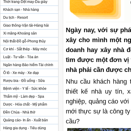
Thời trang-Dệt may-Da giày
Khách sạn - Nhà hàng
Du lịch - Resort
Giao thông-Vận tải-Hàng hải
Ngày nay, với sự phá
Xi măng-Khoáng sản
xây cho mình một ng
Nội thất-Đồ gỗ-Phong thủy
doanh hay xây nhà đ
Cơ khí - Sắt thép - Máy móc
Luật - Tư vấn - Tòa án
tìm được một đơn vị t
Ngân hàng-Bảo hiểm-Tài chính
nhà phải cần được chú
Ô tô - Xe máy - Xe đạp
Nhu cầu khách hàng t
Rượu bia - Đồ uống - Sữa
Bệnh viện - Y tế - Sức khỏe
thiết kế nhà uy tín,
Thẩm mỹ - Làm đẹp - Spa
nghiệp, quảng cáo với
Dược - Hóa chất - Mỹ phẩm
mới thực sự là công ty
Đền Chùa - Nhà thờ
cầu?
Quảng cáo- In ấn - Xuất bản
Hàng gia dụng - Tiêu dùng