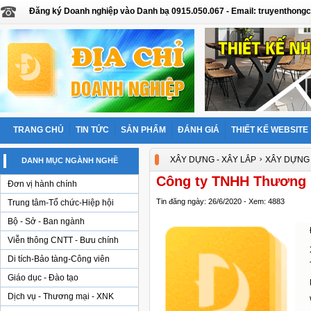
Đăng ký Doanh nghiệp vào Danh bạ 0915.050.067 - Email: truyentho
TRANG CHỦ
TIN TỨC
SẢN PHẨM
ĐÁNH GIÁ
THIẾT KẾ WEBSITE
›
XÂY DỰNG - XÂY LẮP
XÂY DỰNG
DANH MỤC NGÀNH NGHỀ
Công ty TNHH Thương 
Đơn vị hành chính
Tin đăng ngày: 26/6/2020 - Xem: 4883
Trung tâm-Tổ chức-Hiệp hội
Bộ - Sở - Ban ngành
Viễn thông CNTT - Bưu chính
Di tích-Bảo tàng-Công viên
Giáo dục - Đào tạo
Dịch vụ - Thương mại - XNK