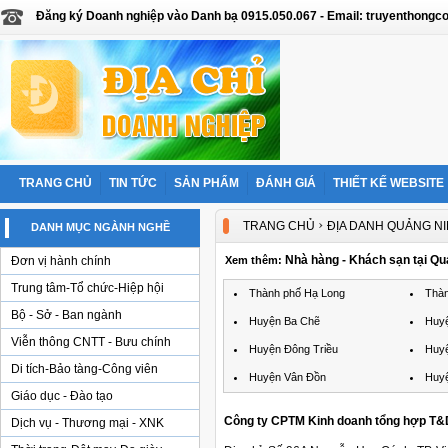
Đăng ký Doanh nghiệp vào Danh bạ 0915.050.067 - Email: truyenthon
TRANG CHỦ
TIN TỨC
SẢN PHẨM
ĐÁNH GIÁ
THIẾT KẾ WEBSITE
›
TRANG CHỦ
ĐỊA DANH QUẢNG N
DANH MỤC NGÀNH NGHỀ
Nhà hàng - Khách sạn tại Qu
Đơn vị hành chính
Xem thêm:
Trung tâm-Tổ chức-Hiệp hội
Thành phố Hạ Long
Thàn
Bộ - Sở - Ban ngành
Huyện Ba Chẽ
Huyệ
Viễn thông CNTT - Bưu chính
Huyện Đông Triều
Huyệ
Di tích-Bảo tàng-Công viên
Huyện Vân Đồn
Huy
Giáo dục - Đào tạo
Công ty CPTM Kinh doanh tổng hợp T&
Dịch vụ - Thương mại - XNK