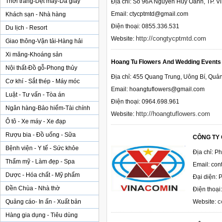
Thời trang-Dệt may-Da giày
Địa chỉ: Số 96A Nguyễn Huy Oánh, TP. V
Email: ctycptmtd@gmail.com
Khách sạn - Nhà hàng
Điện thoại: 0855.336.531
Du lịch - Resort
http://congtycptmtd.com
Website:
Giao thông-Vận tải-Hàng hải
Xi măng-Khoáng sản
Hoang Tu Flowers And Wedding Events
Nội thất-Đồ gỗ-Phong thủy
Địa chỉ: 455 Quang Trung, Uông Bí, Quả
Cơ khí - Sắt thép - Máy móc
Email: hoangtuflowers@gmail.com
Luật - Tư vấn - Tòa án
Điện thoại: 0964.698.961
Ngân hàng-Bảo hiểm-Tài chính
http://hoangtuflowers.com
Website:
Ô tô - Xe máy - Xe đạp
Rượu bia - Đồ uống - Sữa
CÔNG TY 
Bệnh viện - Y tế - Sức khỏe
Địa chỉ: P
Thẩm mỹ - Làm đẹp - Spa
Email: co
Dược - Hóa chất - Mỹ phẩm
Đại diện:
Đền Chùa - Nhà thờ
Điện thoạ
c
Quảng cáo- In ấn - Xuất bản
Website:
Hàng gia dụng - Tiêu dùng