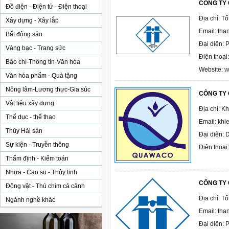
CÔNG TY 
Đồ điện - Điện tử - Điện thoại
Địa chỉ: T
Xây dựng - Xây lắp
Email: tha
Bất động sản
Đại diện:
Vàng bạc - Trang sức
Điện thoại
Báo chí-Thông tin-Văn hóa
w
Website:
Văn hóa phẩm - Quà tặng
Nông lâm-Lương thực-Gia súc
CÔNG TY
Vật liệu xây dựng
Địa chỉ: K
Thể dục - thể thao
Email: kh
Thủy Hải sản
Đại diện:
Sự kiện - Truyền thông
Điện thoại
Thẩm định - Kiểm toán
Nhựa - Cao su - Thủy tinh
CÔNG TY 
Động vật - Thú chim cá cảnh
Địa chỉ: T
Ngành nghề khác
Email: tha
Đại diện: