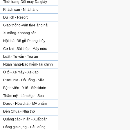
Thời trang-Dệt may-Da giày
Khách sạn - Nhà hàng
Du lịch - Resort
Giao thông-Vận tải-Hàng hải
Xi măng-Khoáng sản
Nội thất-Đồ gỗ-Phong thủy
Cơ khí - Sắt thép - Máy móc
Luật - Tư vấn - Tòa án
Ngân hàng-Bảo hiểm-Tài chính
Ô tô - Xe máy - Xe đạp
Rượu bia - Đồ uống - Sữa
Bệnh viện - Y tế - Sức khỏe
Thẩm mỹ - Làm đẹp - Spa
Dược - Hóa chất - Mỹ phẩm
Đền Chùa - Nhà thờ
Quảng cáo- In ấn - Xuất bản
Hàng gia dụng - Tiêu dùng