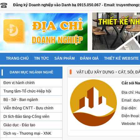
Đăng ký Doanh nghiệp vào Danh bạ 0915.050.067 - Email: truyentho
TRANG CHỦ
TIN TỨC
SẢN PHẨM
ĐÁNH GIÁ
THIẾT KẾ WEBSITE
›
VẬT LIỆU XÂY DỰNG
CÁT, SỎI, Đ
DANH MỤC NGÀNH NGHỀ
Đơn vị hành chính
Cát sỏi N
Trung tâm-Tổ chức-Hiệp hội
Địa chỉ: H
Bộ - Sở - Ban ngành
Email: du
Viễn thông CNTT - Bưu chính
Đại diện:
Điện thoại
Di tích-Bảo tàng-Công viên
h
Website:
Giáo dục - Đào tạo
Dịch vụ - Thương mại - XNK