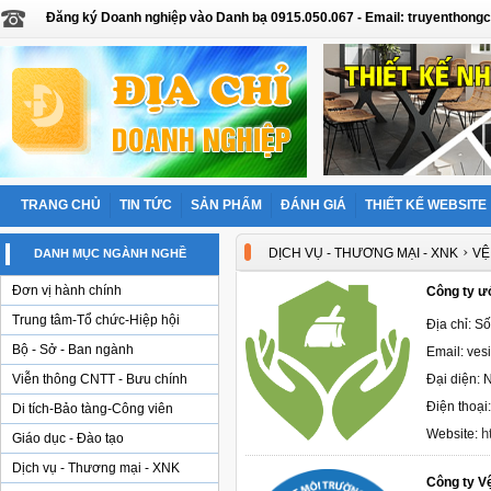
Đăng ký Doanh nghiệp vào Danh bạ 0915.050.067 - Email: truyentho
TRANG CHỦ
TIN TỨC
SẢN PHẨM
ĐÁNH GIÁ
THIẾT KẾ WEBSITE
›
DỊCH VỤ - THƯƠNG MẠI - XNK
VỆ
DANH MỤC NGÀNH NGHỀ
Đơn vị hành chính
Công ty ư
Trung tâm-Tổ chức-Hiệp hội
Địa chỉ: S
Bộ - Sở - Ban ngành
Email: ve
Viễn thông CNTT - Bưu chính
Đại diện: 
Điện thoại
Di tích-Bảo tàng-Công viên
h
Website:
Giáo dục - Đào tạo
Dịch vụ - Thương mại - XNK
Công ty V