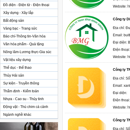
Đồ điện - Điện tử - Điện thoại
h
Website:
Xây dựng - Xây lắp
Công ty Di
Bất động sản
Địa chỉ: Đ
Vàng bạc - Trang sức
Email: bu
Báo chí-Thông tin-Văn hóa
Đại diện: B
Văn hóa phẩm - Quà tặng
Điện thoại
Nông lâm-Lương thực-Gia súc
h
Website:
Vật liệu xây dựng
Thể dục - thể thao
Công ty T
Thủy Hải sản
Địa chỉ: S
Sự kiện - Truyền thông
Email: xa
Thẩm định - Kiểm toán
Đại diện:
Nhựa - Cao su - Thủy tinh
Điện thoại
Động vật - Thú chim cá cảnh
h
Website:
Ngành nghề khác
Công ty T
Địa chỉ: S