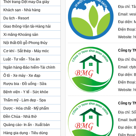
Thời trang-Dệt may-Da giày
Địa chỉ: T
Khách sạn - Nhà hàng
Email: ve
Du lịch - Resort
Đại diện: 
Giao thông-Vận tải-Hàng hải
Điện thoại
Xi măng-Khoáng sản
h
Website:
Nội thất-Đồ gỗ-Phong thủy
Công ty T
Cơ khí - Sắt thép - Máy móc
Luật - Tư vấn - Tòa án
Địa chỉ: 
Email: ct
Ngân hàng-Bảo hiểm-Tài chính
Đại diện: B
Ô tô - Xe máy - Xe đạp
Điện thoại
Rượu bia - Đồ uống - Sữa
h
Website:
Bệnh viện - Y tế - Sức khỏe
Thẩm mỹ - Làm đẹp - Spa
Công ty T
Dược - Hóa chất - Mỹ phẩm
Địa chỉ: S
Đền Chùa - Nhà thờ
Email: bu
Quảng cáo- In ấn - Xuất bản
Đại diện: B
Hàng gia dụng - Tiêu dùng
Điện thoại