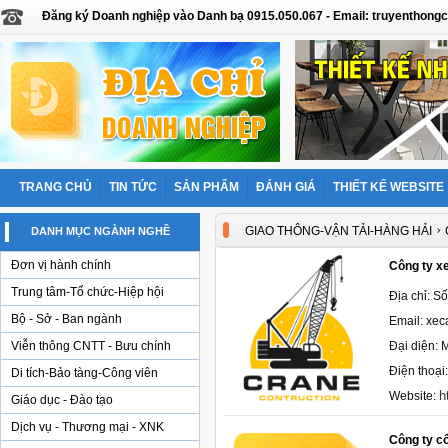
Đăng ký Doanh nghiệp vào Danh bạ 0915.050.067 - Email: truyentho
TRANG CHỦ
TIN TỨC
SẢN PHẨM
ĐÁNH GIÁ
THIẾT KẾ WEBSITE
›
GIAO THÔNG-VẬN TẢI-HÀNG HẢI
DANH MỤC NGÀNH NGHỀ
Đơn vị hành chính
Công ty x
Trung tâm-Tổ chức-Hiệp hội
Địa chỉ: S
Bộ - Sở - Ban ngành
Email: xe
Viễn thông CNTT - Bưu chính
Đại diện: 
Điện thoại
Di tích-Bảo tàng-Công viên
h
Website:
Giáo dục - Đào tạo
Dịch vụ - Thương mại - XNK
Công ty c