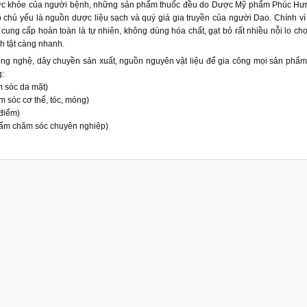
ức khỏe của người bệnh, những sản phẩm thuốc đều do Dược Mỹ phẩm Phúc Hưng
Đó chủ yếu là nguồn dược liệu sạch và quý giá gia truyền của người Dao. Chính v
g cấp hoàn toàn là tự nhiên, không dùng hóa chất, gạt bỏ rất nhiều nỗi lo ch
h tật càng nhanh.
ông nghệ, dây chuyền sản xuất, nguồn nguyên vật liệu để gia công mọi sản ph
:
 sóc da mặt)
 sóc cơ thể, tóc, móng)
điểm)
hẩm chăm sóc chuyên nghiệp)