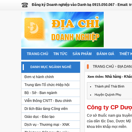
Đăng ký Doanh nghiệp vào Danh bạ 0915.050.067 - Email:
TRANG CHỦ
TIN TỨC
SẢN PHẨM
ĐÁNH GIÁ
THIẾT 
›
TRANG CHỦ
ĐỊA DAN
DANH MỤC NGÀNH NGHỀ
Nhà hàng - Khác
Đơn vị hành chính
Xem thêm:
Trung tâm-Tổ chức-Hiệp hội
Thành phố Thái Bình
Bộ - Sở - Ban ngành
Huyện Quỳnh Phụ
Viễn thông CNTT - Bưu chính
Công ty CP Dư
Di tích-Bảo tàng-Công viên
Cơ sở thuốc nam gia truyề
Giáo dục - Đào tạo
của dân tộc Dao, Dược Mỹ 
Dịch vụ - Thương mại - XNK
khoa trên khắp mọi miền.