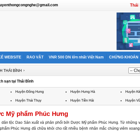
 truyenthongcongnghe@gmail.com
Thái
KẾ WEBSITE
RAO VẶT
VNR 500 DN lớn nhất Việt Nam
CHỨNG KHOÁN
›
H THÁI BÌNH
h sạn tại Thái Bình
Huyện Đông Hưng
Huyện Hưng Hà
Huyện Ki
Huyện Thái Thụy
Huyện Tiền Hải
Huyện V
ợc Mỹ phẩm Phúc Hưng
n dân tộc Dao Sản xuất và phân phối bởi Dược Mỹ phẩm Phúc Hưng. Từ những v
phẩm Phúc Hưng đã chữa khỏi cho rất nhiều bệnh nhân mắc chứng viêm xoang,