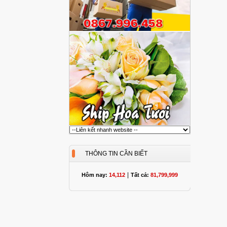
THÔNG TIN CẦN BIẾT
|
Hôm nay:
14,112
Tất cả:
81,799,999