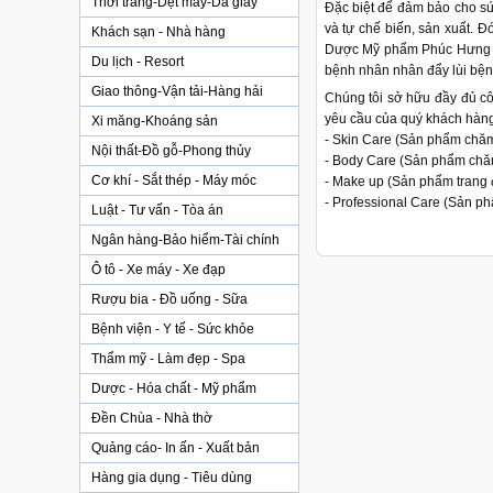
Thời trang-Dệt may-Da giày
Đặc biệt để đảm bảo cho s
và tự chế biến, sản xuất. 
Khách sạn - Nhà hàng
Dược Mỹ phẩm Phúc Hưng cun
Du lịch - Resort
bệnh nhân nhân đẩy lùi bện
Giao thông-Vận tải-Hàng hải
Chúng tôi sở hữu đầy đủ c
yêu cầu của quý khách hàng
Xi măng-Khoáng sản
- Skin Care (Sản phẩm chăm
Nội thất-Đồ gỗ-Phong thủy
- Body Care (Sản phẩm chăm
Cơ khí - Sắt thép - Máy móc
- Make up (Sản phẩm trang 
- Professional Care (Sản p
Luật - Tư vấn - Tòa án
Ngân hàng-Bảo hiểm-Tài chính
Ô tô - Xe máy - Xe đạp
Rượu bia - Đồ uống - Sữa
Bệnh viện - Y tế - Sức khỏe
Thẩm mỹ - Làm đẹp - Spa
Dược - Hóa chất - Mỹ phẩm
Đền Chùa - Nhà thờ
Quảng cáo- In ấn - Xuất bản
Hàng gia dụng - Tiêu dùng