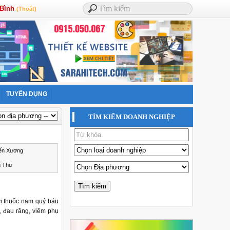
 Bình
(Thoát)
TUYỂN DỤNG
TÌM KIẾM DOANH NGHIỆP
ến Xương
ũ Thư
ị thuốc nam quý báu
 đau răng, viêm phụ