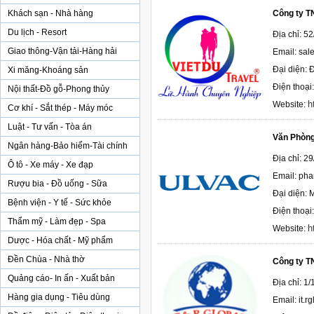
Khách sạn - Nhà hàng
Công ty T
Du lịch - Resort
Địa chỉ: 5
Giao thông-Vận tải-Hàng hải
Email: sal
Đại diện:
Xi măng-Khoáng sản
Điện thoạ
Nội thất-Đồ gỗ-Phong thủy
h
Website:
Cơ khí - Sắt thép - Máy móc
Luật - Tư vấn - Tòa án
Văn Phòng
Ngân hàng-Bảo hiểm-Tài chính
Địa chỉ: 2
Ô tô - Xe máy - Xe đạp
Email: ph
Rượu bia - Đồ uống - Sữa
Đại diện: 
Bệnh viện - Y tế - Sức khỏe
Điện thoại
Thẩm mỹ - Làm đẹp - Spa
h
Website:
Dược - Hóa chất - Mỹ phẩm
Đền Chùa - Nhà thờ
Công ty T
Quảng cáo- In ấn - Xuất bản
Địa chỉ: 1
Hàng gia dụng - Tiêu dùng
Email: it.