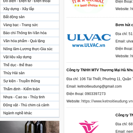
Đồ điện - Điện tử - Điện thoại
Điện thoại
h
Xây dựng - Xây lắp
Website:
Bất động sản
Vàng bạc - Trang sức
Bơm hút c
Báo chí-Thông tin-Văn hóa
Địa chỉ: 5
Văn hóa phẩm - Quà tặng
Email: ul
Điện thoại
Nông lâm-Lương thực-Gia súc
h
Website:
Vật liệu xây dựng
Thể dục - thể thao
Công ty TNHH MTV Thương Mại Hà Nh
Thủy Hải sản
Địa chỉ: 106 Tái Thiết, Phường 11, Quận
Sự kiện - Truyền thông
Email: ketnoitieudung@gmail.com
Thẩm định - Kiểm toán
Điện thoại: 0903397273
Nhựa - Cao su - Thủy tinh
https://www.ketnoitieudung.vn
Website:
Động vật - Thú chim cá cảnh
Ngành nghề khác
Công ty T
Địa chỉ: 6
Email: ne