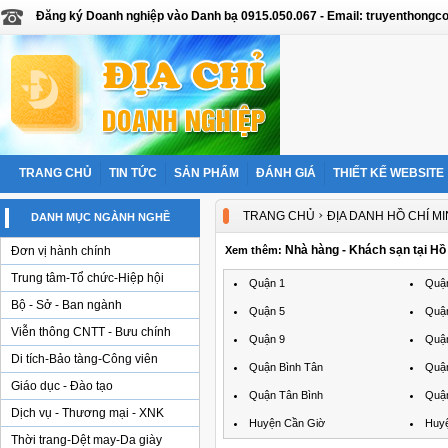
Đăng ký Doanh nghiệp vào Danh bạ 0915.050.067 - Email: truyenthon
TRANG CHỦ
TIN TỨC
SẢN PHẨM
ĐÁNH GIÁ
THIẾT KẾ WEBSITE
›
TRANG CHỦ
ĐỊA DANH HỒ CHÍ M
DANH MỤC NGÀNH NGHỀ
Nhà hàng - Khách sạn tại Hồ
Đơn vị hành chính
Xem thêm:
Trung tâm-Tổ chức-Hiệp hội
Quận 1
Quậ
Bộ - Sở - Ban ngành
Quận 5
Quậ
Viễn thông CNTT - Bưu chính
Quận 9
Quậ
Di tích-Bảo tàng-Công viên
Quận Bình Tân
Quận
Giáo dục - Đào tạo
Quận Tân Bình
Quậ
Dịch vụ - Thương mại - XNK
Huyện Cần Giờ
Huyệ
Thời trang-Dệt may-Da giày