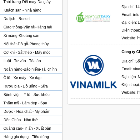
Thời trang-Dệt may-Da giày
Địa chỉ: 1
Khách sạn - Nhà hàng
Email: inf
Du lịch - Resort
Đại diện: 
Giao thông-Vận tải-Hàng hải
Điện thoại
Xi măng-Khoáng sản
h
Website:
Nội thất-Đồ gỗ-Phong thủy
Công ty C
Cơ khí - Sắt thép - Máy móc
Luật - Tư vấn - Tòa án
Địa chỉ: S
Email: vin
Ngân hàng-Bảo hiểm-Tài chính
Đại diện: 
Ô tô - Xe máy - Xe đạp
Điện thoạ
Rượu bia - Đồ uống - Sữa
h
Website:
Bệnh viện - Y tế - Sức khỏe
Thẩm mỹ - Làm đẹp - Spa
Dược - Hóa chất - Mỹ phẩm
Đền Chùa - Nhà thờ
Quảng cáo- In ấn - Xuất bản
Hàng gia dụng - Tiêu dùng