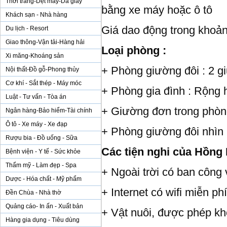
Thời trang-Dệt may-Da giày
bằng xe máy hoặc ô tô
Khách sạn - Nhà hàng
Giá dao động trong khoản
Du lịch - Resort
Giao thông-Vận tải-Hàng hải
Loại phòng :
Xi măng-Khoáng sản
+ Phòng giường đôi : 2 g
Nội thất-Đồ gỗ-Phong thủy
Cơ khí - Sắt thép - Máy móc
+ Phòng gia đình : Rộng 
Luật - Tư vấn - Tòa án
+ Giường đơn trong phòn
Ngân hàng-Bảo hiểm-Tài chính
Ô tô - Xe máy - Xe đạp
+ Phòng giường đôi nhìn 
Rượu bia - Đồ uống - Sữa
Các tiện nghi của Hồng
Bệnh viện - Y tế - Sức khỏe
Thẩm mỹ - Làm đẹp - Spa
+ Ngoài trời có ban công
Dược - Hóa chất - Mỹ phẩm
+ Internet có wifi miễn p
Đền Chùa - Nhà thờ
Quảng cáo- In ấn - Xuất bản
+ Vật nuôi, được phép kh
Hàng gia dụng - Tiêu dùng