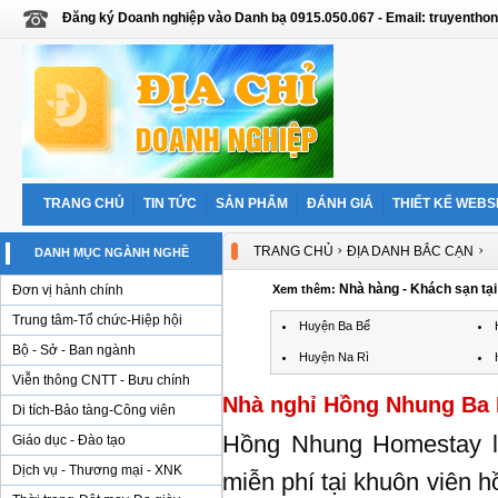
Đăng ký Doanh nghiệp vào Danh bạ 0915.050.067 - Email: truyent
TRANG CHỦ
TIN TỨC
SẢN PHẨM
ĐÁNH GIÁ
THIẾT KẾ WEBS
›
›
TRANG CHỦ
ĐỊA DANH BẮC CẠN
DANH MỤC NGÀNH NGHỀ
Nhà hàng - Khách sạn tạ
Đơn vị hành chính
Xem thêm:
Trung tâm-Tổ chức-Hiệp hội
Huyện Ba Bể
Bộ - Sở - Ban ngành
Huyện Na Rì
Viễn thông CNTT - Bưu chính
Nhà nghỉ Hồng Nhung Ba
Di tích-Bảo tàng-Công viên
Hồng Nhung Homestay luô
Giáo dục - Đào tạo
Dịch vụ - Thương mại - XNK
miễn phí tại khuôn viên hồ