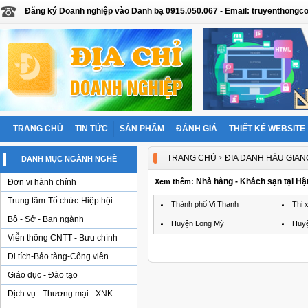
Đăng ký Doanh nghiệp vào Danh bạ 0915.050.067 - Email: truyenthon
TRANG CHỦ
TIN TỨC
SẢN PHẨM
ĐÁNH GIÁ
THIẾT KẾ WEBSITE
›
TRANG CHỦ
ĐỊA DANH HẬU GIAN
DANH MỤC NGÀNH NGHỀ
Nhà hàng - Khách sạn tại Hậ
Đơn vị hành chính
Xem thêm:
Trung tâm-Tổ chức-Hiệp hội
Thành phố Vị Thanh
Thị 
Bộ - Sở - Ban ngành
Huyện Long Mỹ
Huyệ
Viễn thông CNTT - Bưu chính
Di tích-Bảo tàng-Công viên
Giáo dục - Đào tạo
Dịch vụ - Thương mại - XNK