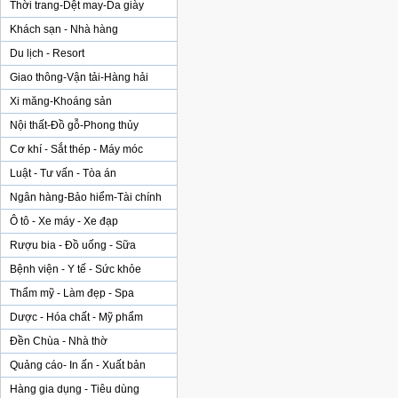
Thời trang-Dệt may-Da giày
Khách sạn - Nhà hàng
Du lịch - Resort
Giao thông-Vận tải-Hàng hải
Xi măng-Khoáng sản
Nội thất-Đồ gỗ-Phong thủy
Cơ khí - Sắt thép - Máy móc
Luật - Tư vấn - Tòa án
Ngân hàng-Bảo hiểm-Tài chính
Ô tô - Xe máy - Xe đạp
Rượu bia - Đồ uống - Sữa
Bệnh viện - Y tế - Sức khỏe
Thẩm mỹ - Làm đẹp - Spa
Dược - Hóa chất - Mỹ phẩm
Đền Chùa - Nhà thờ
Quảng cáo- In ấn - Xuất bản
Hàng gia dụng - Tiêu dùng