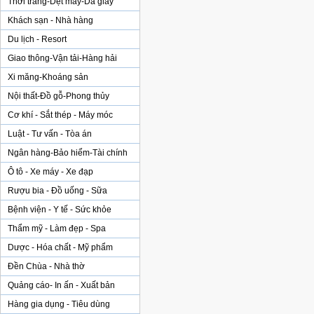
Thời trang-Dệt may-Da giày
Khách sạn - Nhà hàng
Du lịch - Resort
Giao thông-Vận tải-Hàng hải
Xi măng-Khoáng sản
Nội thất-Đồ gỗ-Phong thủy
Cơ khí - Sắt thép - Máy móc
Luật - Tư vấn - Tòa án
Ngân hàng-Bảo hiểm-Tài chính
Ô tô - Xe máy - Xe đạp
Rượu bia - Đồ uống - Sữa
Bệnh viện - Y tế - Sức khỏe
Thẩm mỹ - Làm đẹp - Spa
Dược - Hóa chất - Mỹ phẩm
Đền Chùa - Nhà thờ
Quảng cáo- In ấn - Xuất bản
Hàng gia dụng - Tiêu dùng