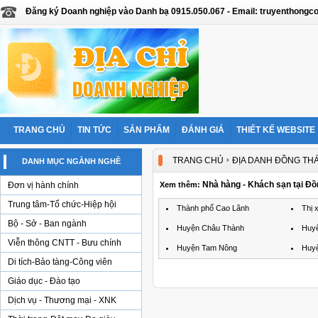
Đăng ký Doanh nghiệp vào Danh bạ 0915.050.067 - Email: truyenthon
TRANG CHỦ
TIN TỨC
SẢN PHẨM
ĐÁNH GIÁ
THIẾT KẾ WEBSITE
›
TRANG CHỦ
ĐỊA DANH ĐỒNG TH
DANH MỤC NGÀNH NGHỀ
Nhà hàng - Khách sạn tại Đ
Đơn vị hành chính
Xem thêm:
Trung tâm-Tổ chức-Hiệp hội
Thành phố Cao Lãnh
Thị 
Bộ - Sở - Ban ngành
Huyện Châu Thành
Huy
Viễn thông CNTT - Bưu chính
Huyện Tam Nông
Huy
Di tích-Bảo tàng-Công viên
Giáo dục - Đào tạo
Dịch vụ - Thương mại - XNK