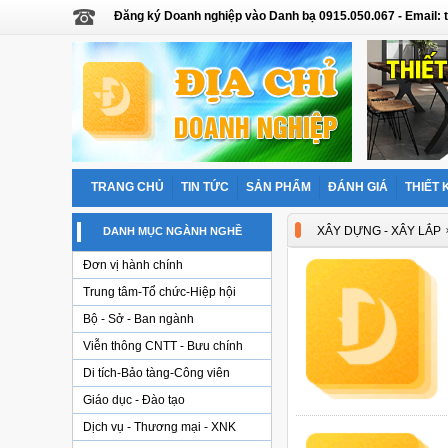
Đăng ký Doanh nghiệp vào Danh bạ 0915.050.067 - Email
TRANG CHỦ
TIN TỨC
SẢN PHẨM
ĐÁNH GIÁ
THIẾT 
XÂY DỰNG - XÂY LẮP
DANH MỤC NGÀNH NGHỀ
Đơn vị hành chính
Trung tâm-Tổ chức-Hiệp hội
Bộ - Sở - Ban ngành
Viễn thông CNTT - Bưu chính
Di tích-Bảo tàng-Công viên
Giáo dục - Đào tạo
Dịch vụ - Thương mại - XNK