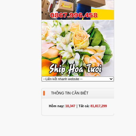
THÔNG TIN CẦN BIẾT
|
Hôm nay:
10,347
Tất cả:
81,817,299