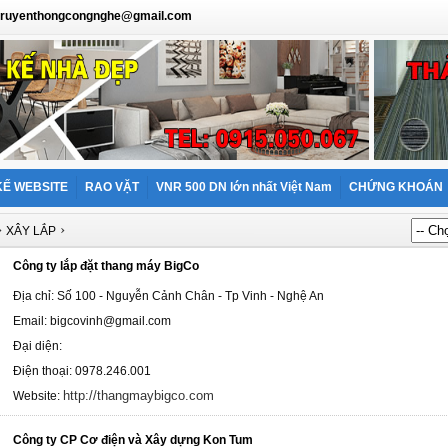
: truyenthongcongnghe@gmail.com
KẾ WEBSITE
RAO VẶT
VNR 500 DN lớn nhất Việt Nam
CHỨNG KHOÁN
›
›
XÂY LẮP
Công ty lắp đặt thang máy BigCo
Địa chỉ: Số 100 - Nguyễn Cảnh Chân - Tp Vinh - Nghệ An
Email: bigcovinh@gmail.com
Đại diện:
Điện thoại: 0978.246.001
http://thangmaybigco.com
Website:
Công ty CP Cơ điện và Xây dựng Kon Tum