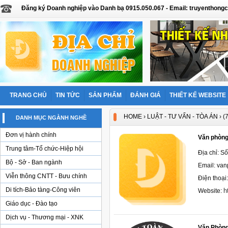
Đăng ký Doanh nghiệp vào Danh bạ 0915.050.067 - Email: truyentho
TRANG CHỦ
TIN TỨC
SẢN PHẨM
ĐÁNH GIÁ
THIẾT KẾ WEBSITE
HOME
›
LUẬT - TƯ VẤN - TÒA ÁN
› (
DANH MỤC NGÀNH NGHỀ
Đơn vị hành chính
Văn phòng
Trung tâm-Tổ chức-Hiệp hội
Địa chỉ: S
Bộ - Sở - Ban ngành
Email: va
Viễn thông CNTT - Bưu chính
Điện thoại
Di tích-Bảo tàng-Công viên
h
Website:
Giáo dục - Đào tạo
Dịch vụ - Thương mại - XNK
Văn Phòn