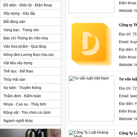
Điện thoại
Đồ điện - Điện tử - Điện thoại
h
Website:
Xây dựng - Xây lắp
Bất động sản
Công ty T
Vàng bạc - Trang sức
Địa chỉ: 7
Báo chí-Thông tin-Văn hóa
Email: tr
Văn hóa phẩm - Quà tặng
Đại diện:
Nông lâm-Lương thực-Gia súc
Điện thoại
Vật liệu xây dựng
h
Website:
Thể dục - thể thao
Tư vấn luậ
Thủy Hải sản
Sự kiện - Truyền thông
Địa chỉ: 7
Thẩm định - Kiểm toán
Email: la
Đại diện: 
Nhựa - Cao su - Thủy tinh
Điện thoạ
Động vật - Thú chim cá cảnh
h
Website:
Ngành nghề khác
Công Ty L