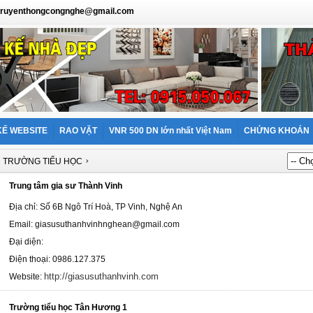
: truyenthongcongnghe@gmail.com
KẾ WEBSITE
RAO VẶT
VNR 500 DN lớn nhất Việt Nam
CHỨNG KHOÁN
›
›
TRƯỜNG TIỂU HỌC
Trung tâm gia sư Thành Vinh
Địa chỉ: Số 6B Ngô Trí Hoà, TP Vinh, Nghệ An
Email: giasusuthanhvinhnghean@gmail.com
Đại diện:
Điện thoại: 0986.127.375
http://giasusuthanhvinh.com
Website:
Trường tiểu học Tân Hương 1