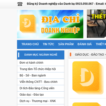
Đăng ký Doanh nghiệp vào Danh bạ 0915.050.067 - Email
TRANG CHỦ
TIN TỨC
SẢN PHẨM
ĐÁNH GIÁ
THIẾT 
GIÁO DỤC - ĐÀO TẠO
DANH MỤC NGÀNH NGHỀ
Đơn vị hành chính
Trung tâm-Tổ chức-Hiệp hội
Bộ - Sở - Ban ngành
Viễn thông CNTT - Bưu chính
Di tích-Bảo tàng-Công viên
Giáo dục - Đào tạo
Dịch vụ - Thương mại - XNK