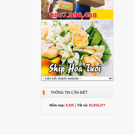
THÔNG TIN CẦN BIẾT
|
Hôm nay:
9,325
Tất cả:
81,816,277