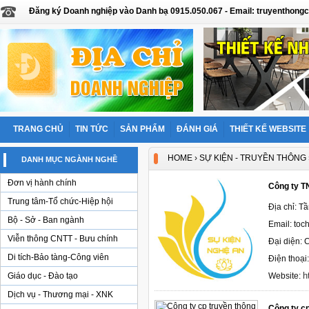
Đăng ký Doanh nghiệp vào Danh bạ 0915.050.067 - Email: truyentho
TRANG CHỦ
TIN TỨC
SẢN PHẨM
ĐÁNH GIÁ
THIẾT KẾ WEBSITE
HOME
›
SỰ KIỆN - TRUYỀN THÔNG
DANH MỤC NGÀNH NGHỀ
Đơn vị hành chính
Công ty T
Trung tâm-Tổ chức-Hiệp hội
Địa chỉ: Tầ
Bộ - Sở - Ban ngành
Email: to
Viễn thông CNTT - Bưu chính
Đại diện:
Di tích-Bảo tàng-Công viên
Điện thoại
h
Giáo dục - Đào tạo
Website:
Dịch vụ - Thương mại - XNK
Công ty cp