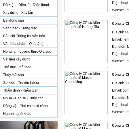
Điện thoại
Đồ điện - Điện tử - Điện thoại
h
Website:
Xây dựng - Xây lắp
Bất động sản
Công ty C
Vàng bạc - Trang sức
Địa chỉ: 4
Báo chí-Thông tin-Văn hóa
Email: li
Văn hóa phẩm - Quà tặng
Đại diện: 
Nông lâm-Lương thực-Gia súc
Điện thoại
Vật liệu xây dựng
h
Website:
Thể dục - thể thao
Công ty C
Thủy Hải sản
Sự kiện - Truyền thông
Địa chỉ: 3
Thẩm định - Kiểm toán
Email: co
Đại diện: 
Nhựa - Cao su - Thủy tinh
Điện thoại
Động vật - Thú chim cá cảnh
h
Website:
Ngành nghề khác
Công ty C