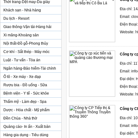
Thời trang-Dệt may-Da giày
Địa chỉ: 
Khách sạn - Nhà hàng
Email: clo
Du lịch - Resort
Điện thoại
Giao thông-Vận tải-Hàng hải
h
Website:
Xi măng-Khoáng sản
Nội thất-Đồ gỗ-Phong thủy
Cơ khí - Sắt thép - Máy móc
Công ty c
Luật - Tư vấn - Tòa án
Địa chỉ: 
Ngân hàng-Bảo hiểm-Tài chính
Email: in
Ô tô - Xe máy - Xe đạp
Đại diện: 
Rượu bia - Đồ uống - Sữa
Điện thoại
Bệnh viện - Y tế - Sức khỏe
h
Website:
Thẩm mỹ - Làm đẹp - Spa
Công ty CP
Dược - Hóa chất - Mỹ phẩm
Địa chỉ: 1
Đền Chùa - Nhà thờ
Email: inf
Quảng cáo- In ấn - Xuất bản
Đại diện: 
Hàng gia dụng - Tiêu dùng