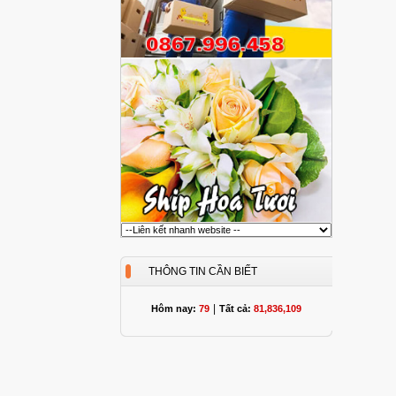
THÔNG TIN CẦN BIẾT
|
Hôm nay:
79
Tất cả:
81,836,109