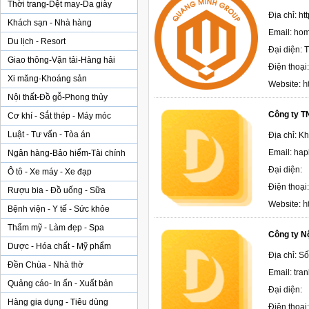
Thời trang-Dệt may-Da giày
Địa chỉ: h
Khách sạn - Nhà hàng
Email: ho
Du lịch - Resort
Đại diện: 
Giao thông-Vận tải-Hàng hải
Điện thoạ
Xi măng-Khoáng sản
h
Website:
Nội thất-Đồ gỗ-Phong thủy
Công ty T
Cơ khí - Sắt thép - Máy móc
Luật - Tư vấn - Tòa án
Địa chỉ: K
Email: ha
Ngân hàng-Bảo hiểm-Tài chính
Đại diện:
Ô tô - Xe máy - Xe đạp
Điện thoại
Rượu bia - Đồ uống - Sữa
h
Website:
Bệnh viện - Y tế - Sức khỏe
Thẩm mỹ - Làm đẹp - Spa
Công ty Nộ
Dược - Hóa chất - Mỹ phẩm
Địa chỉ: S
Đền Chùa - Nhà thờ
Email: tr
Quảng cáo- In ấn - Xuất bản
Đại diện:
Hàng gia dụng - Tiêu dùng
Điện thoại