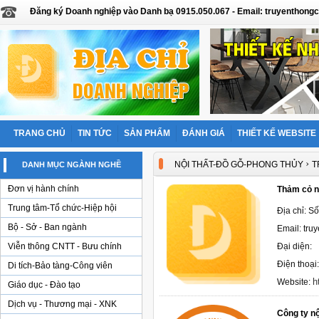
Đăng ký Doanh nghiệp vào Danh bạ 0915.050.067 - Email: truyentho
TRANG CHỦ
TIN TỨC
SẢN PHẨM
ĐÁNH GIÁ
THIẾT KẾ WEBSITE
›
NỘI THẤT-ĐỒ GỖ-PHONG THỦY
T
DANH MỤC NGÀNH NGHỀ
Đơn vị hành chính
Thảm cỏ n
Trung tâm-Tổ chức-Hiệp hội
Địa chỉ: S
Bộ - Sở - Ban ngành
Email: tr
Viễn thông CNTT - Bưu chính
Đại diện:
Điện thoại
Di tích-Bảo tàng-Công viên
h
Website:
Giáo dục - Đào tạo
Dịch vụ - Thương mại - XNK
Công ty nộ