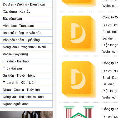
Đồ điện - Điện tử - Điện thoại
h
Website:
Xây dựng - Xây lắp
Công ty C
Bất động sản
Địa chỉ: kh
Vàng bạc - Trang sức
Email: no
Báo chí-Thông tin-Văn hóa
Đại diện:
Văn hóa phẩm - Quà tặng
Điện thoại
Nông lâm-Lương thực-Gia súc
h
Website:
Vật liệu xây dựng
Thể dục - thể thao
Công ty T
Thủy Hải sản
Địa chỉ: 9
Sự kiện - Truyền thông
Email: Da
Thẩm định - Kiểm toán
Đại diện:
Nhựa - Cao su - Thủy tinh
Điện thoại
Động vật - Thú chim cá cảnh
h
Website:
Ngành nghề khác
Công ty T
Địa chỉ: 6