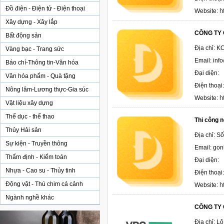
Đồ điện - Điện tử - Điện thoại
h
Website:
Xây dựng - Xây lắp
CÔNG TY
Bất động sản
Địa chỉ: K
Vàng bạc - Trang sức
Email: in
Báo chí-Thông tin-Văn hóa
Đại diện:
Văn hóa phẩm - Quà tặng
Điện thoại
Nông lâm-Lương thực-Gia súc
h
Website:
Vật liệu xây dựng
Thể dục - thể thao
Thi công n
Thủy Hải sản
Địa chỉ: S
Sự kiện - Truyền thông
Email: go
Thẩm định - Kiểm toán
Đại diện:
Nhựa - Cao su - Thủy tinh
Điện thoại
Động vật - Thú chim cá cảnh
h
Website:
Ngành nghề khác
CÔNG TY
Địa chỉ: 