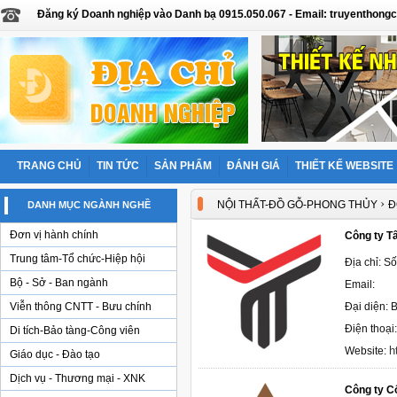
Đăng ký Doanh nghiệp vào Danh bạ 0915.050.067 - Email: truyentho
TRANG CHỦ
TIN TỨC
SẢN PHẨM
ĐÁNH GIÁ
THIẾT KẾ WEBSITE
›
NỘI THẤT-ĐỒ GỖ-PHONG THỦY
Đ
DANH MỤC NGÀNH NGHỀ
Đơn vị hành chính
Công ty T
Trung tâm-Tổ chức-Hiệp hội
Địa chỉ: S
Bộ - Sở - Ban ngành
Email:
Viễn thông CNTT - Bưu chính
Đại diện: 
Điện thoạ
Di tích-Bảo tàng-Công viên
h
Website:
Giáo dục - Đào tạo
Dịch vụ - Thương mại - XNK
Công ty C