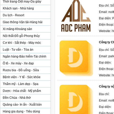
Thời trang-Dệt may-Da giày
Địa chỉ: S
Khách sạn - Nhà hàng
Email: no
Du lịch - Resort
Đại diện:
Giao thông-Vận tải-Hàng hải
Điện thoại
Xi măng-Khoáng sản
h
Website:
Nội thất-Đồ gỗ-Phong thủy
Công ty C
Cơ khí - Sắt thép - Máy móc
Luật - Tư vấn - Tòa án
Địa chỉ: S
Email: pa
Ngân hàng-Bảo hiểm-Tài chính
Đại diện:
Ô tô - Xe máy - Xe đạp
Điện thoại
Rượu bia - Đồ uống - Sữa
h
Website:
Bệnh viện - Y tế - Sức khỏe
Thẩm mỹ - Làm đẹp - Spa
Công ty nộ
Dược - Hóa chất - Mỹ phẩm
Địa chỉ:
Đền Chùa - Nhà thờ
Email: no
Quảng cáo- In ấn - Xuất bản
Đại diện:
Hàng gia dụng - Tiêu dùng
Điện thoại