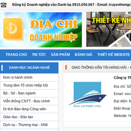
Đăng ký Doanh nghiệp vào Danh bạ 0915.050.067 - Email: truyentho
TRANG CHỦ
TIN TỨC
SẢN PHẨM
ĐÁNH GIÁ
THIẾT KẾ WEBSITE
›
GIAO THÔNG-VẬN TẢI-HÀNG HẢI
DANH MỤC NGÀNH NGHỀ
Đơn vị hành chính
Công ty 
Trung tâm-Tổ chức-Hiệp hội
Địa chỉ: S
Bộ - Sở - Ban ngành
Email: vsv
Viễn thông CNTT - Bưu chính
Đại diện: 
Điện thoại
Di tích-Bảo tàng-Công viên
h
Website:
Giáo dục - Đào tạo
Dịch vụ - Thương mại - XNK