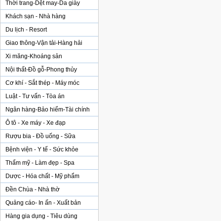
Thời trang-Dệt may-Da giày
Khách sạn - Nhà hàng
Du lịch - Resort
Giao thông-Vận tải-Hàng hải
Xi măng-Khoáng sản
Nội thất-Đồ gỗ-Phong thủy
Cơ khí - Sắt thép - Máy móc
Luật - Tư vấn - Tòa án
Ngân hàng-Bảo hiểm-Tài chính
Ô tô - Xe máy - Xe đạp
Rượu bia - Đồ uống - Sữa
Bệnh viện - Y tế - Sức khỏe
Thẩm mỹ - Làm đẹp - Spa
Dược - Hóa chất - Mỹ phẩm
Đền Chùa - Nhà thờ
Quảng cáo- In ấn - Xuất bản
Hàng gia dụng - Tiêu dùng