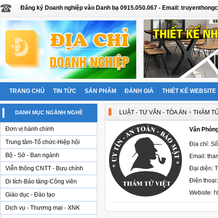
Đăng ký Doanh nghiệp vào Danh bạ 0915.050.067 - Email: truyentho
TRANG CHỦ
TIN TỨC
SẢN PHẨM
ĐÁNH GIÁ
THIẾT KẾ WEBSITE
›
LUẬT - TƯ VẤN - TÒA ÁN
THÁM T
DANH MỤC NGÀNH NGHỀ
Đơn vị hành chính
Văn Phòn
Trung tâm-Tổ chức-Hiệp hội
Địa chỉ: S
Bộ - Sở - Ban ngành
Email: th
Viễn thông CNTT - Bưu chính
Đại diện: 
Điện thoại
Di tích-Bảo tàng-Công viên
h
Website:
Giáo dục - Đào tạo
Dịch vụ - Thương mại - XNK