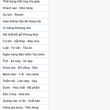
Thời trang-Dệt may-Da giày
Khách sạn - Nhà hàng
Du lịch - Resort
Giao thông-Vận tải-Hàng hải
Xi măng-Khoáng sản
Nội thất-Đồ gỗ-Phong thủy
Cơ khí - Sắt thép - Máy móc
Luật - Tư vấn - Tòa án
Ngân hàng-Bảo hiểm-Tài chính
Ô tô - Xe máy - Xe đạp
Rượu bia - Đồ uống - Sữa
Bệnh viện - Y tế - Sức khỏe
Thẩm mỹ - Làm đẹp - Spa
Dược - Hóa chất - Mỹ phẩm
Đền Chùa - Nhà thờ
Quảng cáo- In ấn - Xuất bản
Hàng gia dụng - Tiêu dùng