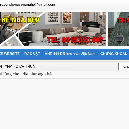
: truyenthongcongnghe@gmail.com
KẾ WEBSITE
RAO VẶT
VNR 500 DN lớn nhất Việt Nam
CHỨNG KHOÁN
›
›
I - XNK
DỊCH THUẬT
ui lòng chọn địa phương khác