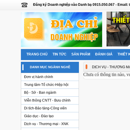
Đăng ký Doanh nghiệp vào Danh bạ 0915.050.067 - Email
TRANG CHỦ
TIN TỨC
SẢN PHẨM
ĐÁNH GIÁ
THIẾT 
DỊCH VỤ - THƯƠNG MẠ
DANH MỤC NGÀNH NGHỀ
Chưa có thông tin nào, v
Đơn vị hành chính
Trung tâm-Tổ chức-Hiệp hội
Bộ - Sở - Ban ngành
Viễn thông CNTT - Bưu chính
Di tích-Bảo tàng-Công viên
Giáo dục - Đào tạo
Dịch vụ - Thương mại - XNK