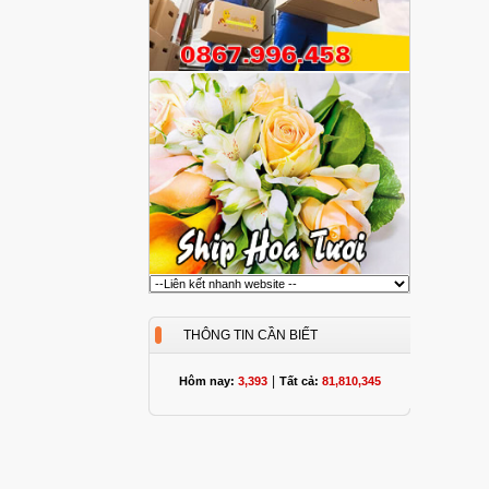
THÔNG TIN CẦN BIẾT
|
Hôm nay:
3,393
Tất cả:
81,810,345