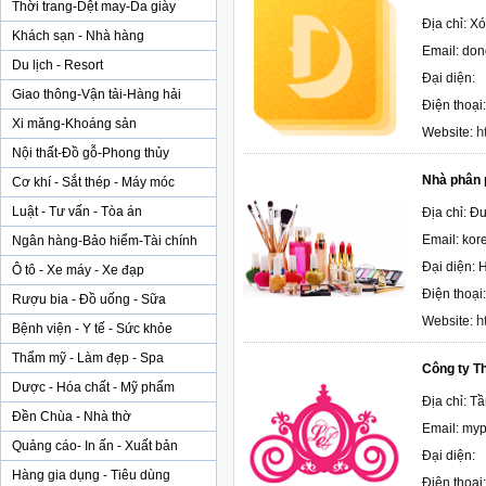
Thời trang-Dệt may-Da giày
Địa chỉ: 
Khách sạn - Nhà hàng
Email: do
Du lịch - Resort
Đại diện:
Giao thông-Vận tải-Hàng hải
Điện thoại
Xi măng-Khoáng sản
h
Website:
Nội thất-Đồ gỗ-Phong thủy
Nhà phân p
Cơ khí - Sắt thép - Máy móc
Luật - Tư vấn - Tòa án
Địa chỉ: Đ
Email: ko
Ngân hàng-Bảo hiểm-Tài chính
Đại diện: 
Ô tô - Xe máy - Xe đạp
Điện thoại
Rượu bia - Đồ uống - Sữa
h
Website:
Bệnh viện - Y tế - Sức khỏe
Thẩm mỹ - Làm đẹp - Spa
Công ty T
Dược - Hóa chất - Mỹ phẩm
Địa chỉ: Tầ
Đền Chùa - Nhà thờ
Email: my
Quảng cáo- In ấn - Xuất bản
Đại diện:
Hàng gia dụng - Tiêu dùng
Điện thoại