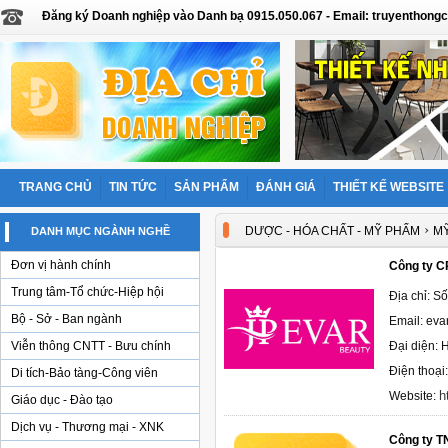
Đăng ký Doanh nghiệp vào Danh bạ 0915.050.067 - Email: truyentho
TRANG CHỦ
TIN TỨC
SẢN PHẨM
ĐÁNH GIÁ
THIẾT KẾ WEBSITE
›
DƯỢC - HÓA CHẤT - MỸ PHẨM
M
DANH MỤC NGÀNH NGHỀ
Đơn vị hành chính
Công ty C
Trung tâm-Tổ chức-Hiệp hội
Địa chỉ: S
Bộ - Sở - Ban ngành
Email: ev
Viễn thông CNTT - Bưu chính
Đại diện:
Điện thoại
Di tích-Bảo tàng-Công viên
h
Website:
Giáo dục - Đào tạo
Dịch vụ - Thương mại - XNK
Công ty T