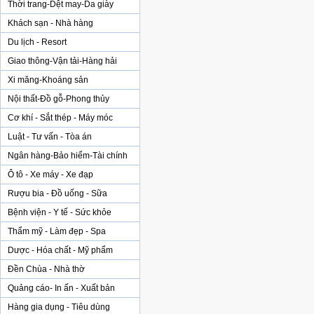
Thời trang-Dệt may-Da giày
Khách sạn - Nhà hàng
Du lịch - Resort
Giao thông-Vận tải-Hàng hải
Xi măng-Khoáng sản
Nội thất-Đồ gỗ-Phong thủy
Cơ khí - Sắt thép - Máy móc
Luật - Tư vấn - Tòa án
Ngân hàng-Bảo hiểm-Tài chính
Ô tô - Xe máy - Xe đạp
Rượu bia - Đồ uống - Sữa
Bệnh viện - Y tế - Sức khỏe
Thẩm mỹ - Làm đẹp - Spa
Dược - Hóa chất - Mỹ phẩm
Đền Chùa - Nhà thờ
Quảng cáo- In ấn - Xuất bản
Hàng gia dụng - Tiêu dùng