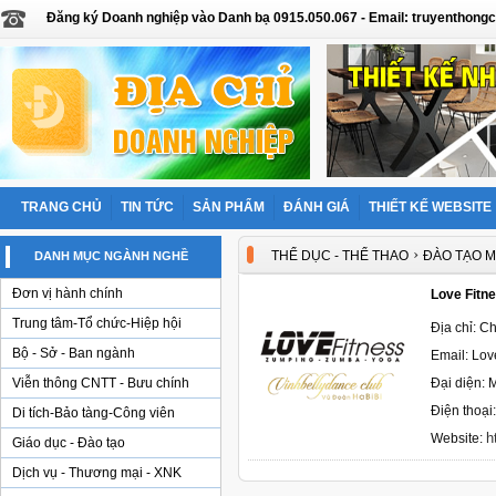
Đăng ký Doanh nghiệp vào Danh bạ 0915.050.067 - Email: truyentho
TRANG CHỦ
TIN TỨC
SẢN PHẨM
ĐÁNH GIÁ
THIẾT KẾ WEBSITE
›
THỂ DỤC - THỂ THAO
ĐÀO TẠO 
DANH MỤC NGÀNH NGHỀ
Đơn vị hành chính
Love Fitne
Trung tâm-Tổ chức-Hiệp hội
Địa chỉ: C
Bộ - Sở - Ban ngành
Email: Lo
Viễn thông CNTT - Bưu chính
Đại diện: 
Điện thoại
Di tích-Bảo tàng-Công viên
h
Website:
Giáo dục - Đào tạo
Dịch vụ - Thương mại - XNK