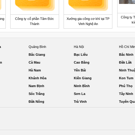
Công ty 
ông
Công ty cổ phần Tâm Đức
Xưởng gia công cơ khí tại TP
kí
Thành
Vinh Nghệ An
a
Quảng Bình
Hà Nội
Hồ Chí Mi
Bắc Giang
Bạc Liêu
Bắc Ninh
ận
Cà Mau
Cao Bằng
Đăk Lăk
Hà Nam
Yên Bái
Ninh Thu
Khánh Hòa
Kiên Giang
Kon Tum
Nam Định
Ninh Bình
Phú Thọ
Sóc Trăng
Sơn La
Tây Ninh
Đăk Nông
Trà Vinh
Tuyên Qu