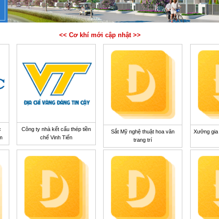
<< Cơ khí mới cập nhật >>
c
Công ty nhà kết cấu thép tiền
Sắt Mỹ nghệ thuật hoa văn
Xưởng gia 
am
chế Vinh Tiến
trang trí