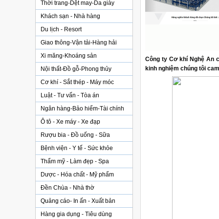
Thời trang-Dệt may-Da giày
Khách sạn - Nhà hàng
Du lịch - Resort
Giao thông-Vận tải-Hàng hải
Xi măng-Khoáng sản
Công ty Cơ khí Nghệ An c
kinh nghiệm chúng tôi cam
Nội thất-Đồ gỗ-Phong thủy
Cơ khí - Sắt thép - Máy móc
Luật - Tư vấn - Tòa án
Ngân hàng-Bảo hiểm-Tài chính
Ô tô - Xe máy - Xe đạp
Rượu bia - Đồ uống - Sữa
Bệnh viện - Y tế - Sức khỏe
Thẩm mỹ - Làm đẹp - Spa
Dược - Hóa chất - Mỹ phẩm
Đền Chùa - Nhà thờ
Quảng cáo- In ấn - Xuất bản
Hàng gia dụng - Tiêu dùng