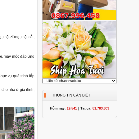
ng, mặt đứng, mặt cắt,
 bị, máy móc đáp ứng
hục vụ quá trình lắp
 cho nhà ở gia đình,
THÔNG TIN CẦN BIẾT
|
Hôm nay:
19,541
Tất cả:
81,783,803