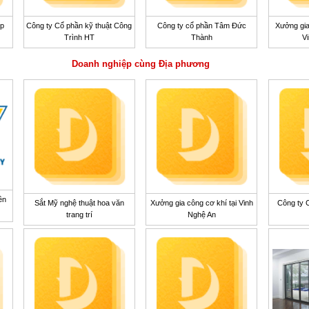
ệp
Công ty Cổ phần kỹ thuật Công
Công ty cổ phần Tâm Đức
Xưởng gia
Trình HT
Thành
V
Doanh nghiệp cùng Địa phương
ền
Sắt Mỹ nghệ thuật hoa văn
Xưởng gia công cơ khí tại Vinh
Công ty 
trang trí
Nghệ An