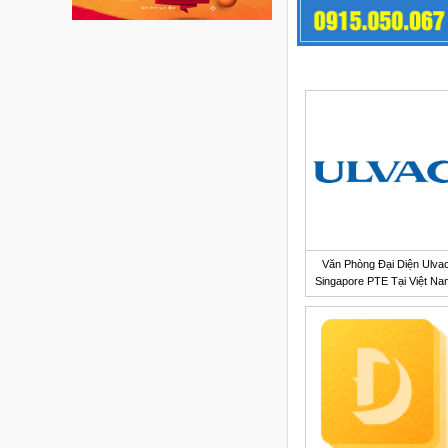
Văn Phòng Đại Diện Ulva
Singapore PTE Tại Việt N