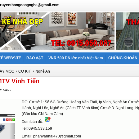
: truyenthongcongnghe@gmail.com
KẾ WEBSITE
RAO VẶT
VNR 500 DN lớn nhất Việt Nam
CHỨNG KHOÁN
›
›
MÁY MÓC
CƠ KHÍ
Nghệ An
TV Vinh Tiến
m: 5466
ĐC: Cơ sở 1: Số 6/8 Đường Hoàng Văn Thái, tp Vinh, Nghệ An Cơ sở 
Hành, Nghi Lộc, Nghệ An (Cách TP Vinh 6km) Cơ sở 3: Nghi Long, N
(Gần khu CN Nam Cấm)
Xem bản đồ:
Tel: 0945.533.159
Email: phanvanhai470@gmail.com