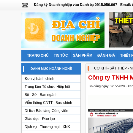
Đăng ký Doanh nghiệp vào Danh bạ 0915.050.067 - Email
TRANG CHỦ
TIN TỨC
SẢN PHẨM
ĐÁNH GIÁ
THIẾT 
CƠ KHÍ - SẮT THÉP - 
DANH MỤC NGÀNH NGHỀ
Công ty TNHH M
Đơn vị hành chính
Tin đăng ngày: 2/15/2020 - Xe
Trung tâm-Tổ chức-Hiệp hội
Bộ - Sở - Ban ngành
Viễn thông CNTT - Bưu chính
Di tích-Bảo tàng-Công viên
Giáo dục - Đào tạo
Dịch vụ - Thương mại - XNK