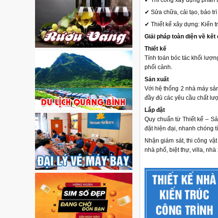
✔ Thi công xây dựng phần th
✔ Sửa chữa, cải tạo, bảo tr
✔ Thiết kế xây dựng: Kiến tr
Giải pháp toàn diện về kết 
Thiết kế
Tính toán bóc tác khối lượng
phối cảnh.
Sản xuất
Với hệ thống 2 nhà máy sản
đầy đủ các yêu cầu chất lư
Lắp đặt
Quy chuẩn từ Thiết kế – Sả
đặt hiện đại, nhanh chóng t
Nhận giám sát, thi công vật
nhà phố, biệt thự, villa, nh