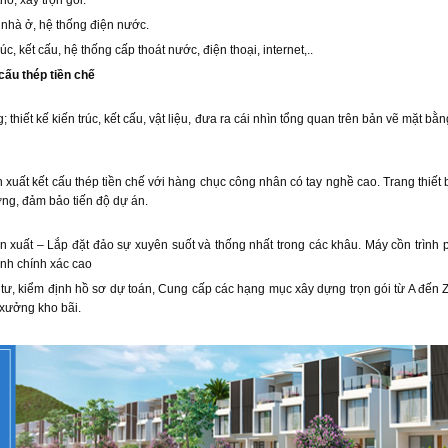
ô, xây trọn gói.
ì nhà ở, hệ thống điện nước.
úc, kết cấu, hệ thống cấp thoát nước, điện thoại, internet,..
cấu thép tiền chế
; thiết kế kiến trúc, kết cấu, vật liệu, đưa ra cái nhìn tổng quan trên bản vẽ mặt bằ
 xuất kết cấu thép tiền chế với hàng chục công nhân có tay nghề cao. Trang thiết
ợng, đảm bảo tiến độ dự án.
n xuất – Lắp đặt đảo sự xuyên suốt và thống nhất trong các khâu. Máy cồn trình p
ính chính xác cao
 tư, kiểm định hồ sơ dự toán, Cung cấp các hạng mục xây dựng trọn gói từ A đến Z
à xưởng kho bãi.