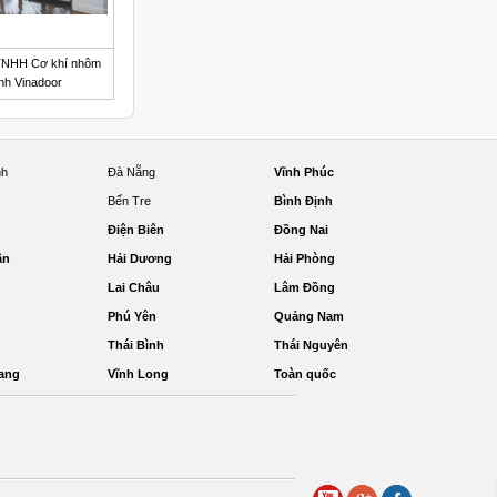
TNHH Cơ khí nhôm
nh Vinadoor
nh
Đà Nẵng
Vĩnh Phúc
Bến Tre
Bình Định
Điện Biên
Đồng Nai
ận
Hải Dương
Hải Phòng
Lai Châu
Lâm Đồng
Phú Yên
Quảng Nam
Thái Bình
Thái Nguyên
ang
Vĩnh Long
Toàn quốc