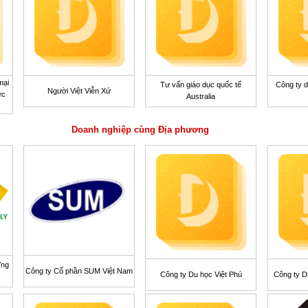
mại
Tư vấn giáo dục quốc tế
Công ty d
Người Việt Viễn Xứ
ức
Australia
Doanh nghiệp cùng Địa phương
Ứng
Công ty Cổ phần SUM Việt Nam
Công ty Du học Việt Phú
Công ty D