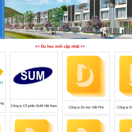
<< Du học mới cập nhật >>
Ứng
Công ty Cổ phần SUM Việt Nam
Công ty Du học Việt Phú
Công ty D