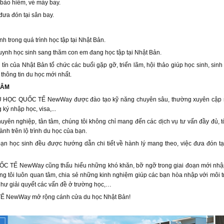
ụ bảo hiểm, vé máy bay.
đưa đón tại sân bay.
h trong quá trình học tập tại Nhật Bản.
huynh học sinh sang thăm con em đang học tập tại Nhật Bản.
 tín của Nhật Bản tổ chức các buổi gặp gỡ, triển lãm, hội thảo giúp học sinh, sin
thông tin du học mới nhất.
TÂM
DU HỌC QUỐC TẾ NewWay được đào tạo kỹ năng chuyên sâu, thường xuyên cập n
 ký nhập học, visa,...
uyên nghiệp, tân tâm, chúng tôi không chỉ mang đến các dịch vụ tư vấn đầy đủ, t
nh trên lộ trình du học của bạn.
ạn học sinh đều được hướng dẫn chi tiết về hành lý mang theo, việc đưa đón tạ
C TẾ NewWay cũng thấu hiểu những khó khăn, bỡ ngỡ trong giai đoạn mới nhập
úng tôi luôn quan tâm, chia sẻ những kinh nghiệm giúp các bạn hòa nhập với môi 
hư giải quyết các vấn đề ở trường học,…
 NewWay mở rộng cánh cửa du học Nhật Bản!