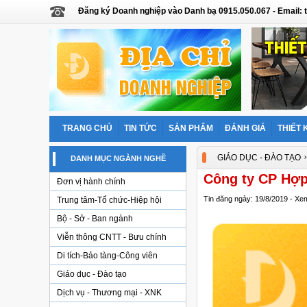
Đăng ký Doanh nghiệp vào Danh bạ 0915.050.067 - Email
TRANG CHỦ
TIN TỨC
SẢN PHẨM
ĐÁNH GIÁ
THIẾT 
GIÁO DỤC - ĐÀO TẠO
DANH MỤC NGÀNH NGHỀ
Công ty CP Hợp
Đơn vị hành chính
Tin đăng ngày: 19/8/2019 - Xe
Trung tâm-Tổ chức-Hiệp hội
Bộ - Sở - Ban ngành
Viễn thông CNTT - Bưu chính
Di tích-Bảo tàng-Công viên
Giáo dục - Đào tạo
Dịch vụ - Thương mại - XNK