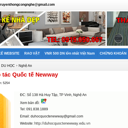
: truyenthongcongnghe@gmail.com
KẾ WEBSITE
RAO VẶT
VNR 500 DN lớn nhất Việt Nam
CHỨNG KHOÁN
›
›
DU HỌC
Nghệ An
 tác Quốc tế Newway
m: 5254
ĐC: Số 138 Hà Huy Tập, TP Vinh, Nghệ An
Xem bản đồ:
Tel: 091.838.1889
Email: duhocquoctenewway@gmail.com
http://duhocquoctenewway.edu.vn
Website: