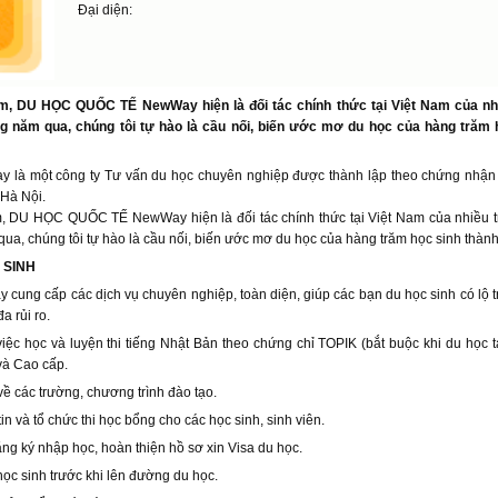
Đại diện:
m, DU HỌC QUỐC TẾ NewWay hiện là đối tác chính thức tại Việt Nam của nh
 năm qua, chúng tôi tự hào là cầu nối, biến ước mơ du học của hàng trăm h
 một công ty Tư vấn du học chuyên nghiệp được thành lập theo chứng nhận 
 Hà Nội.
, DU HỌC QUỐC TẾ NewWay hiện là đối tác chính thức tại Việt Nam của nhiều 
a, chúng tôi tự hào là cầu nối, biến ước mơ du học của hàng trăm học sinh thành
 SINH
g cấp các dịch vụ chuyên nghiệp, toàn diện, giúp các bạn du học sinh có lộ tr
a rủi ro.
việc học và luyện thi tiếng Nhật Bản theo chứng chỉ TOPIK (bắt buộc khi du học t
và Cao cấp.
 về các trường, chương trình đào tạo.
in và tổ chức thi học bổng cho các học sinh, sinh viên.
ăng ký nhập học, hoàn thiện hồ sơ xin Visa du học.
học sinh trước khi lên đường du học.