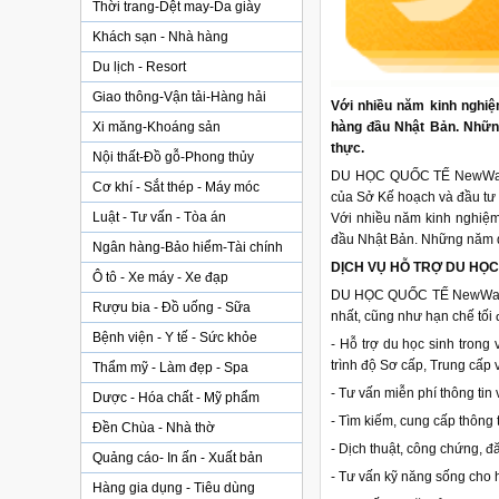
Thời trang-Dệt may-Da giày
Khách sạn - Nhà hàng
Du lịch - Resort
Giao thông-Vận tải-Hàng hải
Với nhiều năm kinh nghiệ
Xi măng-Khoáng sản
hàng đầu Nhật Bản. Những
thực.
Nội thất-Đồ gỗ-Phong thủy
DU HỌC QUỐC TẾ NewWay là
Cơ khí - Sắt thép - Máy móc
của Sở Kế hoạch và đầu tư
Luật - Tư vấn - Tòa án
Với nhiều năm kinh nghiệm
đầu Nhật Bản. Những năm qu
Ngân hàng-Bảo hiểm-Tài chính
DỊCH VỤ HỖ TRỢ DU HỌC
Ô tô - Xe máy - Xe đạp
DU HỌC QUỐC TẾ NewWay cun
Rượu bia - Đồ uống - Sữa
nhất, cũng như hạn chế tối đ
Bệnh viện - Y tế - Sức khỏe
- Hỗ trợ du học sinh trong 
trình độ Sơ cấp, Trung cấp 
Thẩm mỹ - Làm đẹp - Spa
- Tư vấn miễn phí thông tin
Dược - Hóa chất - Mỹ phẩm
- Tìm kiếm, cung cấp thông t
Đền Chùa - Nhà thờ
- Dịch thuật, công chứng, đ
Quảng cáo- In ấn - Xuất bản
- Tư vấn kỹ năng sống cho 
Hàng gia dụng - Tiêu dùng