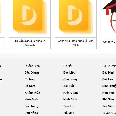
Tư vấn giáo dục quốc tế
Công ty du học quốc tế Bình
Công ty C
Australia
Minh
a
Quảng Bình
Hà Nội
Hồ Chí Mi
Bắc Giang
Bạc Liêu
Bắc Ninh
ận
Cà Mau
Cao Bằng
Đăk Lăk
Hà Nam
Yên Bái
Ninh Thu
Khánh Hòa
Kiên Giang
Kon Tum
Nam Định
Ninh Bình
Phú Thọ
Sóc Trăng
Sơn La
Tây Ninh
Đăk Nông
Trà Vinh
Tuyên Qu