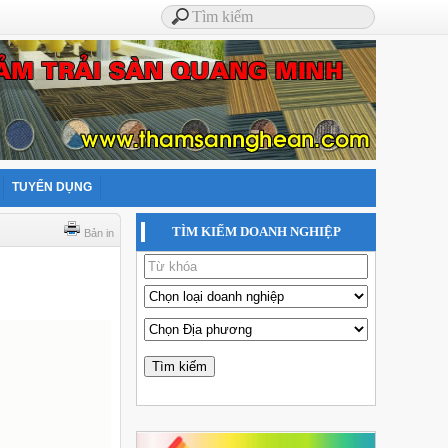
TUYỂN DỤNG
TÌM KIẾM DOANH NGHIỆP
Bản in