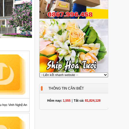
THÔNG TIN CẦN BIẾT
|
Hôm nay:
1,555
Tất cả:
81,824,128
u học Vinh Nghệ An