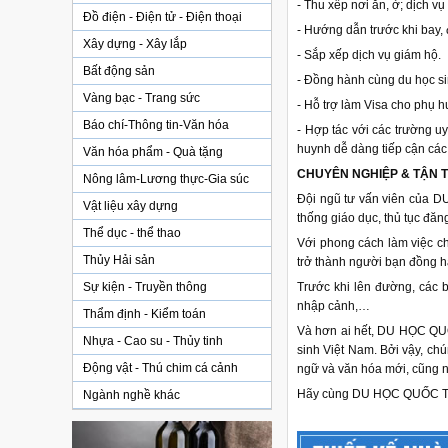
- Thu xếp nơi ăn, ở; dịch v
Đồ điện - Điện tử - Điện thoại
- Hướng dẫn trước khi bay, 
Xây dựng - Xây lắp
- Sắp xếp dịch vụ giám hộ.
Bất động sản
- Đồng hành cùng du học sin
Vàng bạc - Trang sức
- Hỗ trợ làm Visa cho phụ 
Báo chí-Thông tin-Văn hóa
- Hợp tác với các trường uy
huynh dễ dàng tiếp cận các 
Văn hóa phẩm - Quà tặng
CHUYÊN NGHIỆP & TẬN 
Nông lâm-Lương thực-Gia súc
Đội ngũ tư vấn viên của 
Vật liệu xây dựng
thống giáo dục, thủ tục đăng
Thể dục - thể thao
Với phong cách làm việc ch
Thủy Hải sản
trở thành người bạn đồng hà
Sự kiện - Truyền thông
Trước khi lên đường, các b
nhập cảnh,…
Thẩm định - Kiểm toán
Và hơn ai hết, DU HỌC QUỐ
Nhựa - Cao su - Thủy tinh
sinh Việt Nam. Bởi vậy, ch
Động vật - Thú chim cá cảnh
ngữ và văn hóa mới, cũng n
Hãy cùng DU HỌC QUỐC TẾ
Ngành nghề khác