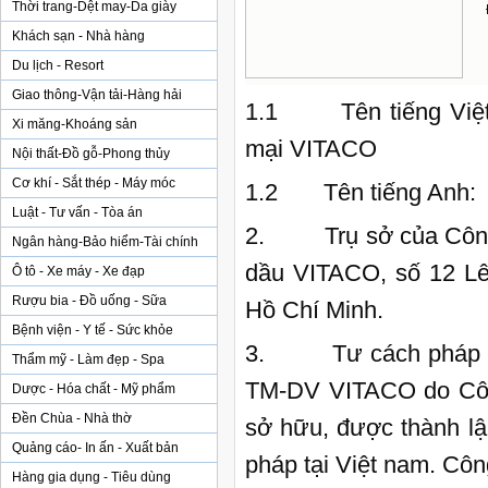
Thời trang-Dệt may-Da giày
Khách sạn - Nhà hàng
Du lịch - Resort
Giao thông-Vận tải-Hàng hải
1.1 Tên tiếng Việt:
Xi măng-Khoáng sản
mại VITACO
Nội thất-Đồ gỗ-Phong thủy
Cơ khí - Sắt thép - Máy móc
1.2 Tên tiếng Anh:
Luật - Tư vấn - Tòa án
2. Trụ sở của Công ty
Ngân hàng-Bảo hiểm-Tài chính
dầu VITACO, số 12 Lê
Ô tô - Xe máy - Xe đạp
Rượu bia - Đồ uống - Sữa
Hồ Chí Minh.
Bệnh viện - Y tế - Sức khỏe
3. Tư cách pháp nhâ
Thẩm mỹ - Làm đẹp - Spa
TM-DV VITACO do Côn
Dược - Hóa chất - Mỹ phẩm
Đền Chùa - Nhà thờ
sở hữu, được thành lậ
Quảng cáo- In ấn - Xuất bản
pháp tại Việt nam. Côn
Hàng gia dụng - Tiêu dùng