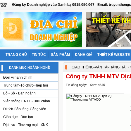
Đăng ký Doanh nghiệp vào Danh bạ 0915.050.067 - Email: truyentho
TRANG CHỦ
TIN TỨC
SẢN PHẨM
ĐÁNH GIÁ
THIẾT KẾ WEBSITE
›
GIAO THÔNG-VẬN TẢI-HÀNG HẢI
DANH MỤC NGÀNH NGHỀ
Công ty TNHH MTV Dịc
Đơn vị hành chính
Tin đăng ngày: - Xem: 4645
Trung tâm-Tổ chức-Hiệp hội
Bộ - Sở - Ban ngành
Viễn thông CNTT - Bưu chính
Di tích-Bảo tàng-Công viên
Giáo dục - Đào tạo
Dịch vụ - Thương mại - XNK