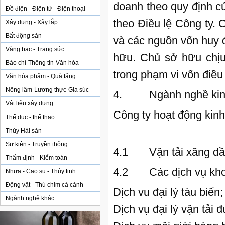
doanh theo quy định c
Đồ điện - Điện tử - Điện thoại
theo Điều lệ Công ty.
Xây dựng - Xây lắp
Bất động sản
và các nguồn vốn huy 
Vàng bạc - Trang sức
hữu. Chủ sở hữu chịu
Báo chí-Thông tin-Văn hóa
trong phạm vi vốn điều 
Văn hóa phẩm - Quà tặng
Nông lâm-Lương thực-Gia súc
4. Ngành nghề kinh
Vật liệu xây dựng
Công ty hoạt động kin
Thể dục - thể thao
Thủy Hải sản
Sự kiện - Truyền thông
4.1 Vận tải xăng dầu
Thẩm định - Kiểm toán
4.2 Các dịch vụ kho b
Nhựa - Cao su - Thủy tinh
Động vật - Thú chim cá cảnh
Dịch vu đại lý tàu biển;
Ngành nghề khác
Dịch vụ đại lý vận tải 