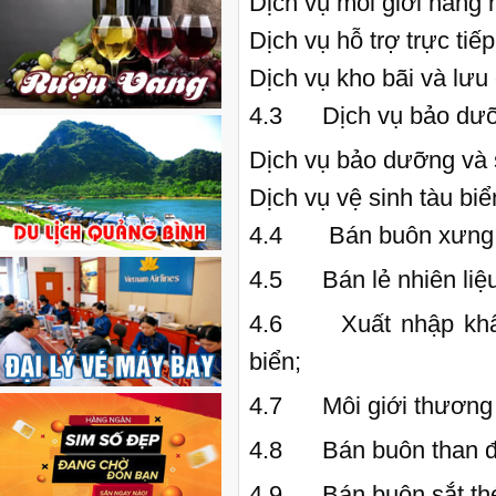
Dịch vụ môi giới hàng h
Dịch vụ hỗ trợ trực tiế
Dịch vụ kho bãi và lưu
4.3 Dịch vụ bảo dưỡn
Dịch vụ bảo dưỡng và 
Dịch vụ vệ sinh tàu biển
4.4 Bán buôn xưng d
4.5 Bán lẻ nhiên liệu
4.6 Xuất nhập khẩu v
biển;
4.7 Môi giới thương 
4.8 Bán buôn than đá 
4.9 Bán buôn sắt thép