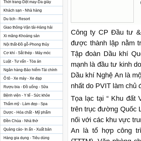
Thời trang-Dệt may-Da giày
Khách sạn - Nhà hàng
Du lịch - Resort
Giao thông-Vận tải-Hàng hải
Công ty CP Đầu tư &
Xi măng-Khoáng sản
được thành lập nằm tr
Nội thất-Đồ gỗ-Phong thủy
Tập đoàn Dầu khí Qu
Cơ khí - Sắt thép - Máy móc
Luật - Tư vấn - Tòa án
mạnh là đầu tư kinh d
Ngân hàng-Bảo hiểm-Tài chính
Dầu khí Nghệ An là mộ
Ô tô - Xe máy - Xe đạp
nhất do PVIT làm chủ 
Rượu bia - Đồ uống - Sữa
Bệnh viện - Y tế - Sức khỏe
Tọa lạc tại “ Khu đất
Thẩm mỹ - Làm đẹp - Spa
trên trục đường Quốc Lộ
Dược - Hóa chất - Mỹ phẩm
nối với các khu vực t
Đền Chùa - Nhà thờ
An là tổ hợp công t
Quảng cáo- In ấn - Xuất bản
Hàng gia dụng - Tiêu dùng