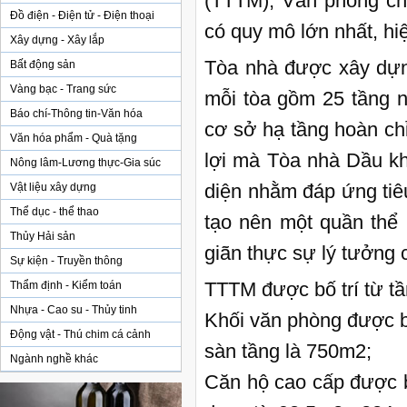
(TTTM), Văn phòng cho
Đồ điện - Điện tử - Điện thoại
có quy mô lớn nhất, hi
Xây dựng - Xây lắp
Tòa nhà được xây dựng
Bất động sản
Vàng bạc - Trang sức
mỗi tòa gồm 25 tầng n
Báo chí-Thông tin-Văn hóa
cơ sở hạ tầng hoàn chỉ
Văn hóa phẩm - Quà tặng
lợi mà Tòa nhà Dầu kh
Nông lâm-Lương thực-Gia súc
diện nhằm đáp ứng tiê
Vật liệu xây dựng
Thể dục - thể thao
tạo nên một quần thể 
Thủy Hải sản
giãn thực sự lý tưởng 
Sự kiện - Truyền thông
TTTM được bố trí từ tầ
Thẩm định - Kiểm toán
Nhựa - Cao su - Thủy tinh
Khối văn phòng được bố
Động vật - Thú chim cá cảnh
sàn tầng là 750m2;
Ngành nghề khác
Căn hộ cao cấp được bố