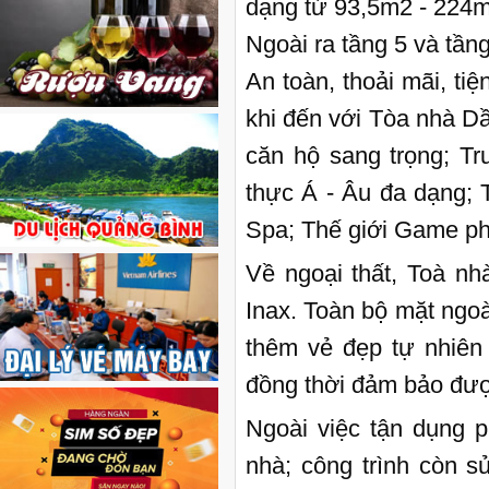
dạng từ 93,5m2 - 224m
Ngoài ra tầng 5 và tần
An toàn, thoải mãi, t
khi đến với Tòa nhà D
căn hộ sang trọng; T
thực Á - Âu đa dạng; 
Spa; Thế giới Game p
Về ngoại thất, Toà nh
Inax. Toàn bộ mặt ngo
thêm vẻ đẹp tự nhiên
đồng thời đảm bảo đượ
Ngoài việc tận dụng p
nhà; công trình còn s