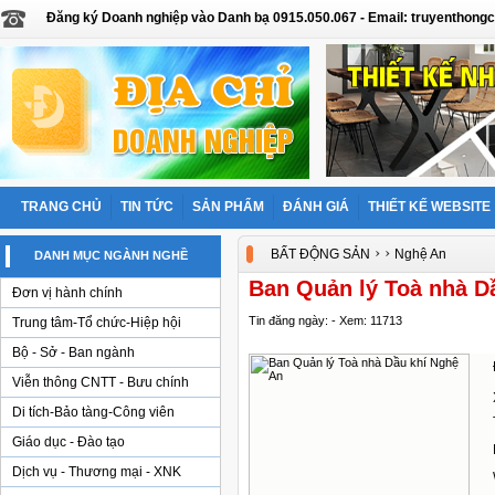
Đăng ký Doanh nghiệp vào Danh bạ 0915.050.067 - Email: truyentho
TRANG CHỦ
TIN TỨC
SẢN PHẨM
ĐÁNH GIÁ
THIẾT KẾ WEBSITE
›
›
BẤT ĐỘNG SẢN
Nghệ An
DANH MỤC NGÀNH NGHỀ
Ban Quản lý Toà nhà D
Đơn vị hành chính
Tin đăng ngày: - Xem: 11713
Trung tâm-Tổ chức-Hiệp hội
Bộ - Sở - Ban ngành
Viễn thông CNTT - Bưu chính
Di tích-Bảo tàng-Công viên
Giáo dục - Đào tạo
Dịch vụ - Thương mại - XNK