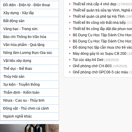
Thiết kế nhà cấp 4 nhỏ đẹp
(17/9/201
Đồ điện - Điện tử - Điện thoại
Thiết kế quán trà sữa tại Vinh, Nghệ
Xây dựng - Xây lắp
Thiết kế quán cà phê tại Hà Tĩnh
(16/
Bất động sản
Thiết kế thi công nội thất nhà bếp
(17
Vàng bạc - Trang sức
Thiết kế thi công lắp đặt đài phun n
Bộ Dụng Cụ Học Tập Dành Cho Học
Báo chí-Thông tin-Văn hóa
Bộ Dụng Cụ Học Tập Dành Cho Học
Văn hóa phẩm - Quà tặng
Đồ dùng học tập cần mua cho trẻ v
Nông lâm-Lương thực-Gia súc
Máy đóng gáy lò xo Supu CB 200
(1/
Túi cúc dày A4 Deli
(1/8/2019)
Vật liệu xây dựng
Ghế phòng chờ CH-B03
(1/8/2019)
Thể dục - thể thao
Ghế phòng chờ GPC06-5 các màu
(1
Thủy Hải sản
Sự kiện - Truyền thông
Thẩm định - Kiểm toán
Nhựa - Cao su - Thủy tinh
Động vật - Thú chim cá cảnh
Ngành nghề khác