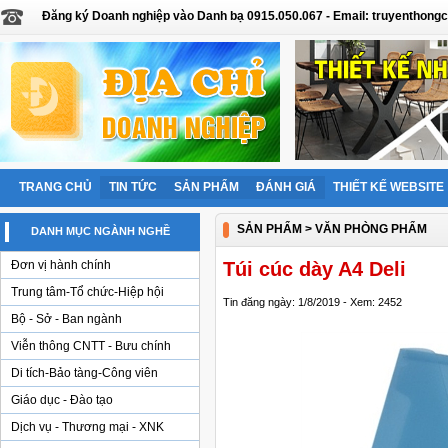
Đăng ký Doanh nghiệp vào Danh bạ 0915.050.067 - Email: truyentho
TRANG CHỦ
TIN TỨC
SẢN PHẨM
ĐÁNH GIÁ
THIẾT KẾ WEBSITE
SẢN PHẨM
> VĂN PHÒNG PHẨM
DANH MỤC NGÀNH NGHỀ
Đơn vị hành chính
Túi cúc dày A4 Deli
Trung tâm-Tổ chức-Hiệp hội
Tin đăng ngày: 1/8/2019 - Xem: 2452
Bộ - Sở - Ban ngành
Viễn thông CNTT - Bưu chính
Di tích-Bảo tàng-Công viên
Giáo dục - Đào tạo
Dịch vụ - Thương mại - XNK