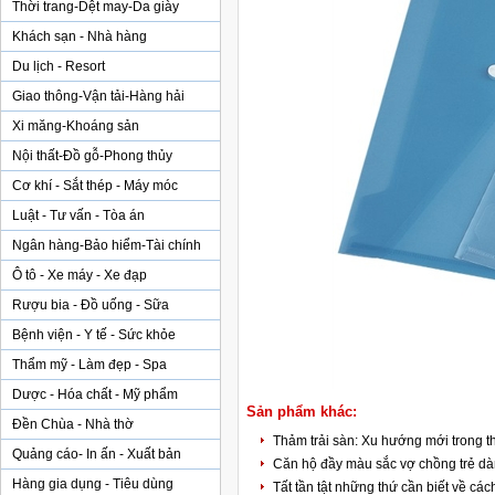
Thời trang-Dệt may-Da giày
Khách sạn - Nhà hàng
Du lịch - Resort
Giao thông-Vận tải-Hàng hải
Xi măng-Khoáng sản
Nội thất-Đồ gỗ-Phong thủy
Cơ khí - Sắt thép - Máy móc
Luật - Tư vấn - Tòa án
Ngân hàng-Bảo hiểm-Tài chính
Ô tô - Xe máy - Xe đạp
Rượu bia - Đồ uống - Sữa
Bệnh viện - Y tế - Sức khỏe
Thẩm mỹ - Làm đẹp - Spa
Dược - Hóa chất - Mỹ phẩm
Sản phẩm khác:
Đền Chùa - Nhà thờ
Thảm trải sàn: Xu hướng mới trong th
Quảng cáo- In ấn - Xuất bản
Căn hộ đầy màu sắc vợ chồng trẻ dàn
Hàng gia dụng - Tiêu dùng
Tất tần tật những thứ cần biết về các