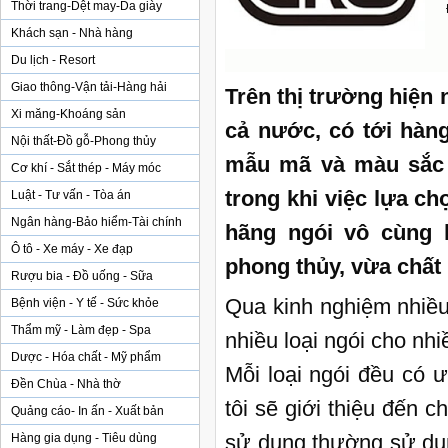
Thời trang-Dệt may-Da giày
Khách sạn - Nhà hàng
Du lịch - Resort
Giao thông-Vận tải-Hàng hải
Trên thị trường hiện 
Xi măng-Khoáng sản
cả nước, có tới hàn
Nội thất-Đồ gỗ-Phong thủy
mẫu mã và màu sắc 
Cơ khí - Sắt thép - Máy móc
trong khi việc lựa ch
Luật - Tư vấn - Tòa án
Ngân hàng-Bảo hiểm-Tài chính
hãng ngói vô cùng 
Ô tô - Xe máy - Xe đạp
phong thủy, vừa chất 
Rượu bia - Đồ uống - Sữa
Qua kinh nghiệm nhiề
Bệnh viện - Y tế - Sức khỏe
Thẩm mỹ - Làm đẹp - Spa
nhiều loại ngói cho nhi
Dược - Hóa chất - Mỹ phẩm
Mỗi loại ngói đều có 
Đền Chùa - Nhà thờ
tôi sẽ giới thiệu đến
Quảng cáo- In ấn - Xuất bản
sử dụng thường sử dụng
Hàng gia dụng - Tiêu dùng