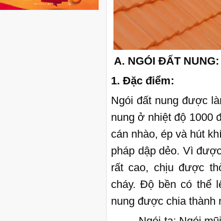
A. NGÓI ĐẤT NUNG:
1. Đặc điểm:
Ngói đất nung được là
nung ở nhiệt độ 1000 đ
cán nhào, ép và hút k
pháp dập dẻo. Vì được
rất cao, chịu được th
cháy. Độ bền có thể l
nung được chia thành n
- Ngói ta: Ngói mũi hà