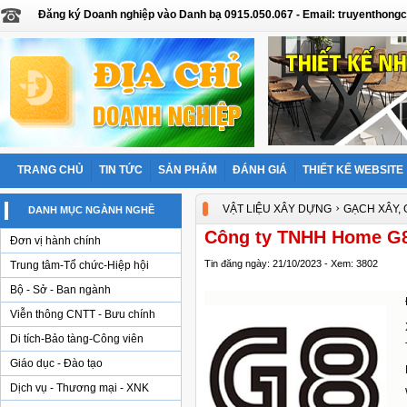
Đăng ký Doanh nghiệp vào Danh bạ 0915.050.067 - Email: truyentho
TRANG CHỦ
TIN TỨC
SẢN PHẨM
ĐÁNH GIÁ
THIẾT KẾ WEBSITE
›
VẬT LIỆU XÂY DỰNG
GẠCH XÂY, 
DANH MỤC NGÀNH NGHỀ
Công ty TNHH Home G
Đơn vị hành chính
Tin đăng ngày: 21/10/2023 - Xem: 3802
Trung tâm-Tổ chức-Hiệp hội
Bộ - Sở - Ban ngành
Viễn thông CNTT - Bưu chính
Di tích-Bảo tàng-Công viên
Giáo dục - Đào tạo
Dịch vụ - Thương mại - XNK