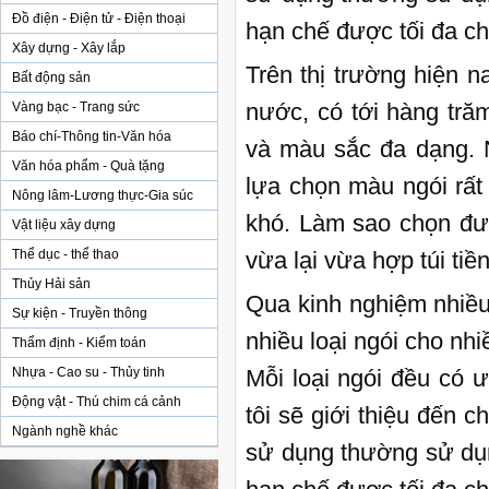
Đồ điện - Điện tử - Điện thoại
hạn chế được tối đa ch
Xây dựng - Xây lắp
Trên thị trường hiện n
Bất động sản
nước, có tới hàng tră
Vàng bạc - Trang sức
Báo chí-Thông tin-Văn hóa
và màu sắc đa dạng. N
Văn hóa phẩm - Quà tặng
lựa chọn màu ngói rất 
Nông lâm-Lương thực-Gia súc
khó. Làm sao chọn đượ
Vật liệu xây dựng
Thể dục - thể thao
vừa lại vừa hợp túi tiền
Thủy Hải sản
Qua kinh nghiệm nhiề
Sự kiện - Truyền thông
nhiều loại ngói cho nhi
Thẩm định - Kiểm toán
Nhựa - Cao su - Thủy tinh
Mỗi loại ngói đều có 
Động vật - Thú chim cá cảnh
tôi sẽ giới thiệu đến
Ngành nghề khác
sử dụng thường sử dụng