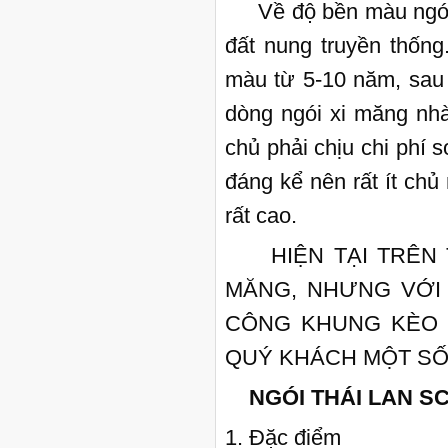
Về độ bền màu ngói th
đất nung truyền thống
màu từ 5-10 năm, sau 
dòng ngói xi măng nhà
chủ phải chịu chi phí
đáng kể nên rất ít chủ
rất cao.
HIỆN TẠI TRÊN T
MĂNG, NHƯNG VỚI 
CÔNG KHUNG KÈO M
QUÝ KHÁCH MỘT SỐ
NGÓI THÁI LAN S
1. Đặc điểm