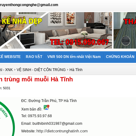
: truyenthongcongnghe@gmail.com
KẾ WEBSITE
RAO VẶT
VNR 500 DN lớn nhất Việt Nam
CHỨNG KHOÁN
›
›
I - XNK
VỆ SINH - DIỆT CÔN TRÙNG
Hà Tĩnh
n trùng mối muỗi Hà Tĩnh
m: 5031
ĐC: Đường Trần Phú, TP Hà Tĩnh
Xem bản đồ:
Tel: 0975.93.97.68
Email: buithibinh031987@gmail.com
http://dietcontrunghatinh.com
Website: