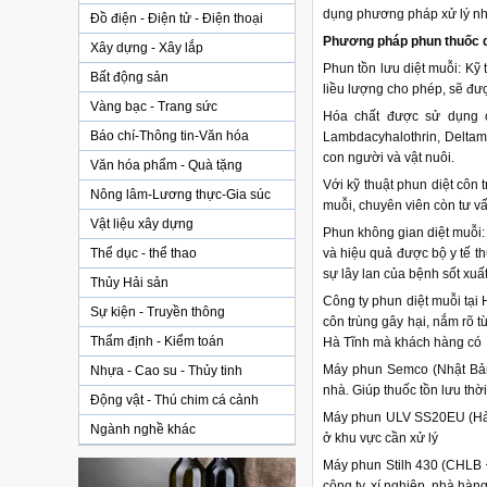
dụng phương pháp xử lý nha
Đồ điện - Điện tử - Điện thoại
Phương pháp phun thuốc di
Xây dựng - Xây lắp
Phun tồn lưu diệt muỗi: Kỹ
Bất động sản
liều lượng cho phép, sẽ đư
Vàng bạc - Trang sức
Hóa chất được sử dụng c
Báo chí-Thông tin-Văn hóa
Lambdacyhalothrin, Deltam
con người và vật nuôi.
Văn hóa phẩm - Quà tặng
Với kỹ thuật phun diệt côn
Nông lâm-Lương thực-Gia súc
muỗi, chuyên viên còn tư 
Vật liệu xây dựng
Phun không gian diệt muỗi: 
Thể dục - thể thao
và hiệu quả được bộ y tế 
sự lây lan của bệnh sốt xuất
Thủy Hải sản
Công ty phun diệt muỗi tại 
Sự kiện - Truyền thông
côn trùng gây hại, nắm rõ từn
Thẩm định - Kiểm toán
Hà Tĩnh mà khách hàng có t
Máy phun Semco (Nhật Bản)
Nhựa - Cao su - Thủy tinh
nhà. Giúp thuốc tồn lưu thời
Động vật - Thú chim cá cảnh
Máy phun ULV SS20EU (Hàn 
Ngành nghề khác
ở khu vực cần xử lý
Máy phun Stilh 430 (CHLB 
công ty, xí nghiệp, nhà hàn