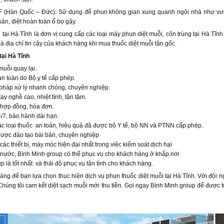
 (Hàn Quốc – Đức): Sử dụng để phun không gian xung quanh ngôi nhà như vườn
ản, diệt hoàn toàn ổ bọ gậy.
tại Hà Tĩnh là đơn vị cung cấp các loại máy phun diệt muỗi, côn trùng tại Hà Tĩn
à địa chỉ tin cậy của khách hàng khi mua thuốc diệt muỗi tận gốc.
tại Hà Tĩnh
muỗi quay lại.
n toàn do Bộ y tế cấp phép.
pháp xử lý nhanh chóng, chuyên nghiệp.
ay nghề cao, nhiệt tình, tận tâm.
 hợp đồng, hóa đơn.
4/7, bảo hành dài hạn.
c loại thuốc an toàn, hiệu quả đã được bộ Y tế, bộ NN và PTNN cấp phép.
được đào tạo bài bản, chuyên nghiệp
c thiết bị, máy móc hiện đại nhất trong việc kiểm soát dịch hại
 nước, Bình Minh group có thể phục vụ cho khách hàng ở khắp nơi
 là tốt nhất và thái độ phục vụ tận tình cho khách hàng.
áng để bạn lựa chọn thục hiện dịch vụ phun thuốc diệt muỗi tại Hà Tĩnh. Với đội 
húng tôi cam kết diệt sạch muỗi mới thu tiền. Gọi ngay Bình Minh group để được t