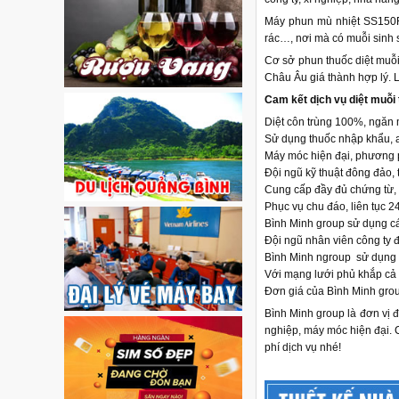
Máy phun mù nhiệt SS150F
rác…, nơi mà có muỗi sinh s
Cơ sở phun thuốc diệt muỗi 
Châu Âu giá thành hợp lý. L
Cam kết dịch vụ diệt muỗi 
Diệt côn trùng 100%, ngăn 
Sử dụng thuốc nhập khẩu, a
Máy móc hiện đại, phương 
Đội ngũ kỹ thuật đông đảo, t
Cung cấp đầy đủ chứng từ,
Phục vụ chu đáo, liên tục 2
Bình Minh group sử dụng cá
Đội ngũ nhân viên công ty 
Bình Minh ngroup sử dụng cá
Với mạng lưới phủ khắp cả
Đơn giá của Bình Minh group
Bình Minh group là đơn vị đ
nghiệp, máy móc hiện đại. C
phí dịch vụ nhé!