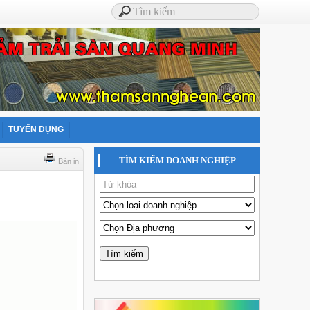
TUYỂN DỤNG
TÌM KIẾM DOANH NGHIỆP
Bản in