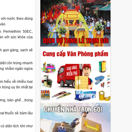
a với nước theo đúng
vào.
p Permethrin 50EC,
àn với sức khỏe của
ch gọn gàng, sạch sẽ
 diệt côn trùng nhanh
 cộng nhằm ngăn ngừa
am hiểu về nhiều loại
 trùng uy tín nhất tại
ường, bàn ghế…trong
ạt thuốc sẽ bám lâu
ó diện tích lớn như