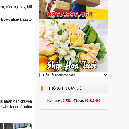
, sân, bụi cây, bãi
h. Được nhập khẩu từ
THÔNG TIN CẦN BIẾT
|
Hôm nay:
8,731
Tất cả:
81,815,683
ngũ nhân viên chuyên
ư vấn, khảo sát miễn