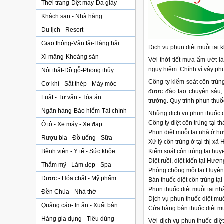
Thời trang-Dệt may-Da giày
Khách sạn - Nhà hàng
Du lịch - Resort
Giao thông-Vận tải-Hàng hải
Dịch vụ phun diệt muỗi tại 
Xi măng-Khoáng sản
Với thời tiết mưa ẩm ướt 
nguy hiểm. Chính vì vậy ph
Nội thất-Đồ gỗ-Phong thủy
Công ty kiểm soát côn trùn
Cơ khí - Sắt thép - Máy móc
được đào tạo chuyên sâu,
Luật - Tư vấn - Tòa án
trường. Quy trình phun thuố
Ngân hàng-Bảo hiểm-Tài chính
Những dịch vụ phun thuốc d
Công ty diệt côn trùng tại t
Ô tô - Xe máy - Xe đạp
Phun diệt muỗi tại nhà ở h
Rượu bia - Đồ uống - Sữa
Xử lý côn trùng ở tại thị xã
Bệnh viện - Y tế - Sức khỏe
Kiểm soát côn trùng tại huy
Diệt ruồi, diệt kiến tại Hư
Thẩm mỹ - Làm đẹp - Spa
Phòng chống mối tại Huyện
Dược - Hóa chất - Mỹ phẩm
Bán thuốc diệt côn trùng tạ
Phun thuốc diệt muỗi tại n
Đền Chùa - Nhà thờ
Dịch vụ phun thuốc diệt mu
Quảng cáo- In ấn - Xuất bản
Cửa hàng bán thuốc diệt muỗi
Hàng gia dụng - Tiêu dùng
Với dịch vụ phun thuốc diệ