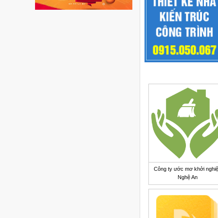
Công ty ước mơ khởi nghi
Nghệ An