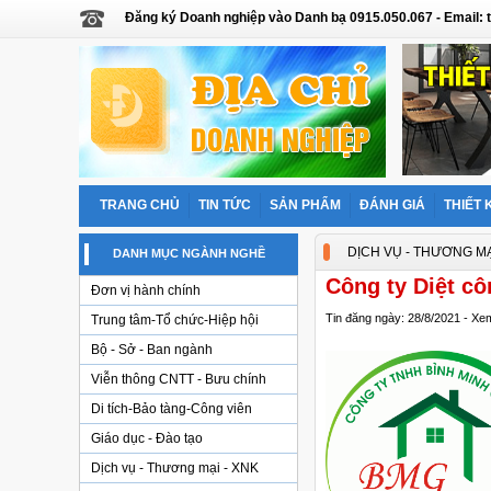
Đăng ký Doanh nghiệp vào Danh bạ 0915.050.067 - Email
TRANG CHỦ
TIN TỨC
SẢN PHẨM
ĐÁNH GIÁ
THIẾT 
DỊCH VỤ - THƯƠNG MẠ
DANH MỤC NGÀNH NGHỀ
Công ty Diệt cô
Đơn vị hành chính
Tin đăng ngày: 28/8/2021 - Xe
Trung tâm-Tổ chức-Hiệp hội
Bộ - Sở - Ban ngành
Viễn thông CNTT - Bưu chính
Di tích-Bảo tàng-Công viên
Giáo dục - Đào tạo
Dịch vụ - Thương mại - XNK