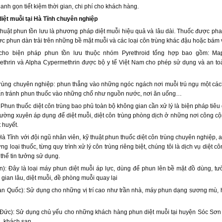
nh gọn tiết kiệm thời gian, chi phí cho khách hàng.
ệt muỗi tại Hà Tĩnh chuyên nghiệp
 thuật phun tồn lưu là phương pháp diệt muỗi hiệu quả và lâu dài. Thuốc được ph
ợc phun dàn trải trên những bề mặt muỗi và các loại côn trùng khác đậu hoặc bám 
ho biện pháp phun tồn lưu thuộc nhóm Pyrethroid tổng hợp bao gồm: Ma
ethrin và Alpha Cypermethrin được bộ y tế Việt Nam cho phép sử dụng và an to
 trùng chuyên nghiệp: phun thẳng vào những ngóc ngách nơi muỗi trú ngụ một cá
vấn tránh phun thuốc vào những chổ như nguồn nước, nơi ăn uống…
Phun thuốc diệt côn trùng bao phủ toàn bộ không gian cần xử lý là biện pháp tiêu
thường xuyên áp dụng để diệt muỗi, diệt côn trùng phòng dịch ở những nơi công
 huyết.
Hà Tĩnh với đội ngũ nhân viên, kỹ thuật phun thuốc diệt côn trùng chuyên nghiệp, 
g loại thuốc, từng quy trình xử lý côn trùng riêng biệt, chúng tôi là dịch vụ diệt côn
hể tin tưởng sử dụng.
: Đây là loại máy phun diệt muỗi áp lực, dùng để phun lên bề mặt đồ dùng, t
 gian lâu, diệt muỗi, đề phòng muỗi quay lại
Quốc): Sử dụng cho những vị trí cao như trần nhà, máy phun dạng sương mù, h
Đức): Sử dụng chủ yếu cho những khách hàng phun diệt muỗi tại huyện Sóc Sơn c
g, khách sạn.