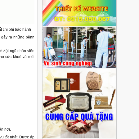
t chi phí bảo hành
i gây ra những bệnh
ới đội ngũ nhân viên
cho sức khoẻ và môi
ận nơi.
vụ tốt nhất. Được áp