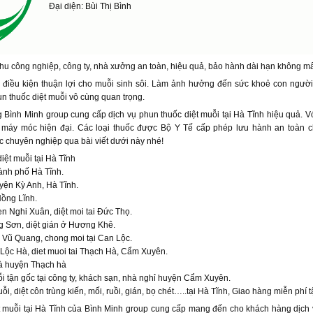
Đại diện: Bùi Thị Bình
khu công nghiệp, công ty, nhà xưởng an toàn, hiệu quả, bảo hành dài hạn không mấ
là điều kiện thuận lợi cho muỗi sinh sôi. Làm ảnh hưởng đến sức khoẻ con ngườ
un thuốc diệt muỗi vô cùng quan trọng.
g Bình Minh group cung cấp dịch vụ phun thuốc diệt muỗi tại Hà Tĩnh hiệu quả. V
 máy móc hiện đại. Các loại thuốc được Bộ Y Tế cấp phép lưu hành an toàn 
c chuyên nghiệp qua bài viết dưới này nhé!
iệt muỗi tại Hà Tĩnh
hành phố Hà Tĩnh.
uyện Kỳ Anh, Hà Tĩnh.
 Hồng Lĩnh.
en Nghi Xuân, diệt moi tai Đức Thọ.
ơng Sơn, diệt gián ở Hương Khê.
 Vũ Quang, chong moi tại Can Lộc.
i Lộc Hà, diet muoi tai Thạch Hà, Cẩm Xuyên.
hà huyện Thạch hà
ỗi tận gốc tại công ty, khách sạn, nhà nghỉ huyện Cẩm Xuyên.
, diệt côn trùng kiến, mối, ruồi, gián, bọ chét…..tại Hà Tĩnh, Giao hàng miễn phí t
t muỗi tại Hà Tĩnh của Bình Minh group cung cấp mang đến cho khách hàng dịch 