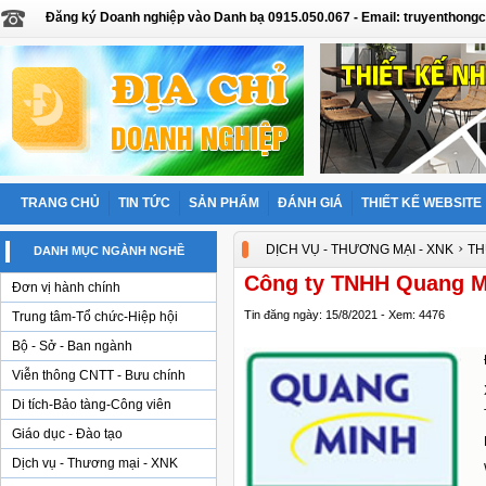
Đăng ký Doanh nghiệp vào Danh bạ 0915.050.067 - Email: truyentho
TRANG CHỦ
TIN TỨC
SẢN PHẨM
ĐÁNH GIÁ
THIẾT KẾ WEBSITE
›
DỊCH VỤ - THƯƠNG MẠI - XNK
TH
DANH MỤC NGÀNH NGHỀ
Công ty TNHH Quang M
Đơn vị hành chính
Tin đăng ngày: 15/8/2021 - Xem: 4476
Trung tâm-Tổ chức-Hiệp hội
Bộ - Sở - Ban ngành
Viễn thông CNTT - Bưu chính
Di tích-Bảo tàng-Công viên
Giáo dục - Đào tạo
Dịch vụ - Thương mại - XNK