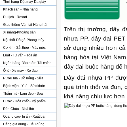
Thời trang-Dệt may-Da giày
Khách sạn - Nhà hàng
Du lịch - Resort
Giao thông-Vận tải-Hàng hải
Trên thị trường, dây 
Xi măng-Khoáng sản
nhựa PP, dây đai PET 
Nội thất-Đồ gỗ-Phong thủy
sử dụng nhiều hơn cả 
Cơ khí - Sắt thép - Máy móc
Luật - Tư vấn - Tòa án
hàng hóa tại Việt Nam
Ngân hàng-Bảo hiểm-Tài chính
dây đai buộc hàng để h
Ô tô - Xe máy - Xe đạp
Dây đai nhựa PP được
Rượu bia - Đồ uống - Sữa
quá trình thổi và đùn,
Bệnh viện - Y tế - Sức khỏe
Thẩm mỹ - Làm đẹp - Spa
khả năng chịu lực hơn 
Dược - Hóa chất - Mỹ phẩm
Đền Chùa - Nhà thờ
Quảng cáo- In ấn - Xuất bản
Hàng gia dụng - Tiêu dùng