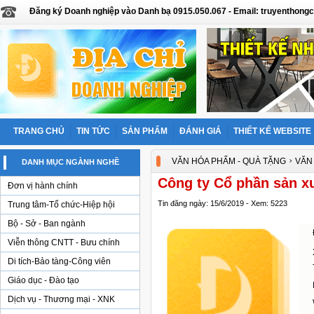
Đăng ký Doanh nghiệp vào Danh bạ 0915.050.067 - Email: truyentho
TRANG CHỦ
TIN TỨC
SẢN PHẨM
ĐÁNH GIÁ
THIẾT KẾ WEBSITE
›
VĂN HÓA PHẨM - QUÀ TẶNG
VĂN
DANH MỤC NGÀNH NGHỀ
Công ty Cổ phần sản xu
Đơn vị hành chính
Tin đăng ngày: 15/6/2019 - Xem: 5223
Trung tâm-Tổ chức-Hiệp hội
Bộ - Sở - Ban ngành
Viễn thông CNTT - Bưu chính
Di tích-Bảo tàng-Công viên
Giáo dục - Đào tạo
Dịch vụ - Thương mại - XNK