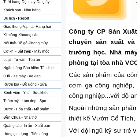
Thời trang-Dệt may-Da giày
Khách sạn - Nhà hàng
Du lịch - Resort
Giao thông-Vận tải-Hàng hải
Công ty CP Sản Xuất
Xi măng-Khoáng sản
chuyên sản xuất và 
Nội thất-Đồ gỗ-Phong thủy
trường học. Nhà máy
Cơ khí - Sắt thép - Máy móc
Luật - Tư vấn - Tòa án
phòng tại tòa nhà VCCI
Ngân hàng-Bảo hiểm-Tài chính
Các sản phẩm của công
Ô tô - Xe máy - Xe đạp
cơm ga công nghiệp, 
Rượu bia - Đồ uống - Sữa
Bệnh viện - Y tế - Sức khỏe
công nghiệp...với độ a
Thẩm mỹ - Làm đẹp - Spa
Ngoài những sản phẩm 
Dược - Hóa chất - Mỹ phẩm
thiết kế Vườn Cổ Tích,
Đền Chùa - Nhà thờ
Quảng cáo- In ấn - Xuất bản
Với đội ngũ kỹ sư trẻ 
Hàng gia dụng - Tiêu dùng