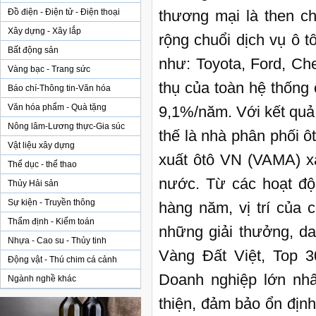
Đồ điện - Điện tử - Điện thoại
thương mại là then ch
Xây dựng - Xây lắp
rộng chuổi dịch vụ ô 
Bất động sản
như: Toyota, Ford, Ch
Vàng bạc - Trang sức
thụ của toàn hệ thống
Báo chí-Thông tin-Văn hóa
Văn hóa phẩm - Quà tặng
9,1%/năm. Với kết quả
Nông lâm-Lương thực-Gia súc
thế là nhà phân phối ô
Vật liệu xây dựng
xuất ôtô VN (VAMA) xấ
Thể dục - thể thao
nước. Từ các hoạt độn
Thủy Hải sản
Sự kiện - Truyền thông
hàng năm, vị trí của 
Thẩm định - Kiểm toán
những giải thưởng, da
Nhựa - Cao su - Thủy tinh
Vàng Đất Việt, Top 3
Động vật - Thú chim cá cảnh
Doanh nghiệp lớn nhấ
Ngành nghề khác
thiện, đảm bảo ổn địn