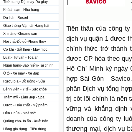
Thời trang-Dệt may-Da giày
Khách sạn - Nhà hàng
Du lịch - Resort
Giao thông-Vận tải-Hàng hải
Tiền thân của công ty
Xi măng-Khoáng sản
dịch vụ quận 1 được t
Nội thất-Đồ gỗ-Phong thủy
chính thức trở thành 
Cơ khí - Sắt thép - Máy móc
được CP hóa theo quy
Luật - Tư vấn - Tòa án
Ngân hàng-Bảo hiểm-Tài chính
Hồ Chí Minh ký ngày 0
Ô tô - Xe máy - Xe đạp
hợp Sài Gòn - Savico.
Rượu bia - Đồ uống - Sữa
phần Dịch vụ tổng hợp
Bệnh viện - Y tế - Sức khỏe
trị cốt lõi chính là nề
Thẩm mỹ - Làm đẹp - Spa
Dược - Hóa chất - Mỹ phẩm
vững và khẳng định v
Đền Chùa - Nhà thờ
doanh của công ty luô
Quảng cáo- In ấn - Xuất bản
thương mại, dịch vụ bấ
Hàng gia dụng - Tiêu dùng