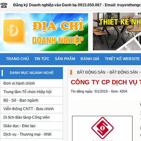
Đăng ký Doanh nghiệp vào Danh bạ 0915.050.067 - Email: truyentho
TRANG CHỦ
TIN TỨC
SẢN PHẨM
ĐÁNH GIÁ
THIẾT KẾ WEBSITE
›
BẤT ĐỘNG SẢN
BẤT ĐỘNG SẢN
DANH MỤC NGÀNH NGHỀ
CÔNG TY CP DỊCH VỤ
Đơn vị hành chính
Tin đăng ngày: 5/1/2019 - Xem: 4204
Trung tâm-Tổ chức-Hiệp hội
Bộ - Sở - Ban ngành
Viễn thông CNTT - Bưu chính
Di tích-Bảo tàng-Công viên
Giáo dục - Đào tạo
Dịch vụ - Thương mại - XNK