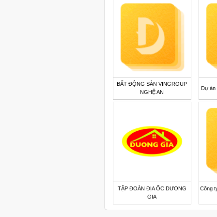
BẤT ĐỘNG SẢN VINGROUP
Dự án 
NGHỆ AN
TẬP ĐOÀN ĐỊA ỐC DƯƠNG
Công t
GIA