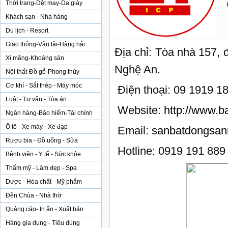
Thời trang-Dệt may-Da giày
Khách sạn - Nhà hàng
Du lịch - Resort
Giao thông-Vận tải-Hàng hải
Địa chỉ: Tòa nhà 157, 
Xi măng-Khoáng sản
Nghệ An.
Nội thất-Đồ gỗ-Phong thủy
Cơ khí - Sắt thép - Máy móc
Điện thoại: 09 1919 1
Luật - Tư vấn - Tòa án
Website:
http://www.
Ngân hàng-Bảo hiểm-Tài chính
Ô tô - Xe máy - Xe đạp
Email:
sanbatdongsa
Rượu bia - Đồ uống - Sữa
Hotline: 0919 191 889
Bệnh viện - Y tế - Sức khỏe
Thẩm mỹ - Làm đẹp - Spa
Dược - Hóa chất - Mỹ phẩm
Đền Chùa - Nhà thờ
Quảng cáo- In ấn - Xuất bản
Hàng gia dụng - Tiêu dùng