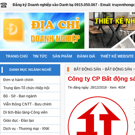
Đăng ký Doanh nghiệp vào Danh bạ 0915.050.067 - Email: truyentho
TRANG CHỦ
TIN TỨC
SẢN PHẨM
ĐÁNH GIÁ
THIẾT KẾ WEBSITE
›
BẤT ĐỘNG SẢN
BẤT ĐỘNG SẢN
DANH MỤC NGÀNH NGHỀ
Công ty CP Bất động s
Đơn vị hành chính
Tin đăng ngày: 28/12/2018 - Xem: 4034
Trung tâm-Tổ chức-Hiệp hội
Bộ - Sở - Ban ngành
Viễn thông CNTT - Bưu chính
Di tích-Bảo tàng-Công viên
Giáo dục - Đào tạo
Dịch vụ - Thương mại - XNK