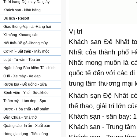
Thời trang-Dệt may-Da giày
Khách sạn - Nhà hàng
Du lịch - Resort
Giao thông-Vận tải-Hàng hải
Vị trí
Xi măng-Khoáng sản
Khách sạn Đệ Nhất tọ
Nội thất-Đồ gỗ-Phong thủy
Nhất của thành phố H
Cơ khí - Sắt thép - Máy móc
Luật - Tư vấn - Tòa án
Nhất mong muốn là cá
Ngân hàng-Bảo hiểm-Tài chính
quốc tế đến với các di 
Ô tô - Xe máy - Xe đạp
trung tâm thương mại 
Rượu bia - Đồ uống - Sữa
Bệnh viện - Y tế - Sức khỏe
Khách sạn Đệ Nhất có 
Thẩm mỹ - Làm đẹp - Spa
thể thao, giải trí lớn c
Dược - Hóa chất - Mỹ phẩm
Khách sạn - sân bay: 
Đền Chùa - Nhà thờ
Khách sạn - Trung tâm
Quảng cáo- In ấn - Xuất bản
Hàng gia dụng - Tiêu dùng