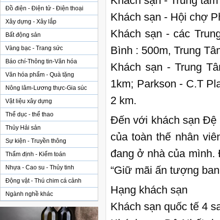
Khách sạn - Trung tâm
Đồ điện - Điện tử - Điện thoại
Khách sạn - Hội chợ P
Xây dựng - Xây lắp
Khách sạn - các Trun
Bất động sản
Bình : 500m, Trung Tâ
Vàng bạc - Trang sức
Báo chí-Thông tin-Văn hóa
Khách sạn - Trung Tâ
Văn hóa phẩm - Quà tặng
1km; Parkson - C.T Pla
Nông lâm-Lương thực-Gia súc
2 km.
Vật liệu xây dựng
Thể dục - thể thao
Đến với khách sạn Đệ 
Thủy Hải sản
của toàn thế nhân vi
Sự kiện - Truyền thông
đang ở nhà của mình. 
Thẩm định - Kiểm toán
Nhựa - Cao su - Thủy tinh
“Giữ mãi ấn tượng ban
Động vật - Thú chim cá cảnh
Hạng khách sạn
Ngành nghề khác
Khách sạn quốc tế 4 s