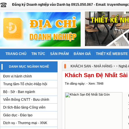
Đăng ký Doanh nghiệp vào Danh bạ 0915.050.067 - Email: truyentho
TRANG CHỦ
TIN TỨC
SẢN PHẨM
ĐÁNH GIÁ
THIẾT KẾ WEBSITE
›
›
KHÁCH SẠN - NHÀ HÀNG
Nghệ 
DANH MỤC NGÀNH NGHỀ
Khách Sạn Đệ Nhất Sài
Đơn vị hành chính
Tin đăng ngày: - Xem: 7848
Trung tâm-Tổ chức-Hiệp hội
Bộ - Sở - Ban ngành
Viễn thông CNTT - Bưu chính
Di tích-Bảo tàng-Công viên
Giáo dục - Đào tạo
Dịch vụ - Thương mại - XNK