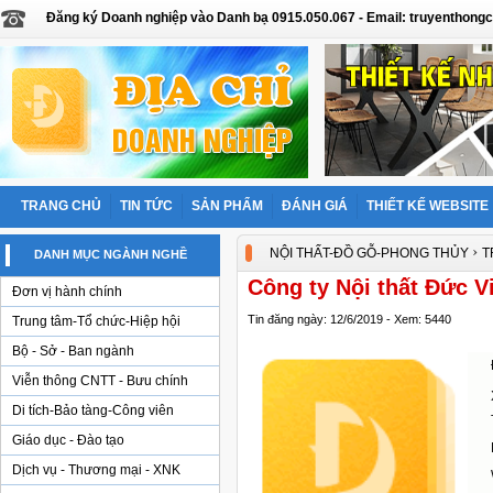
Đăng ký Doanh nghiệp vào Danh bạ 0915.050.067 - Email: truyentho
TRANG CHỦ
TIN TỨC
SẢN PHẨM
ĐÁNH GIÁ
THIẾT KẾ WEBSITE
›
NỘI THẤT-ĐỒ GỖ-PHONG THỦY
T
DANH MỤC NGÀNH NGHỀ
Công ty Nội thất Đức V
Đơn vị hành chính
Tin đăng ngày: 12/6/2019 - Xem: 5440
Trung tâm-Tổ chức-Hiệp hội
Bộ - Sở - Ban ngành
Viễn thông CNTT - Bưu chính
Di tích-Bảo tàng-Công viên
Giáo dục - Đào tạo
Dịch vụ - Thương mại - XNK