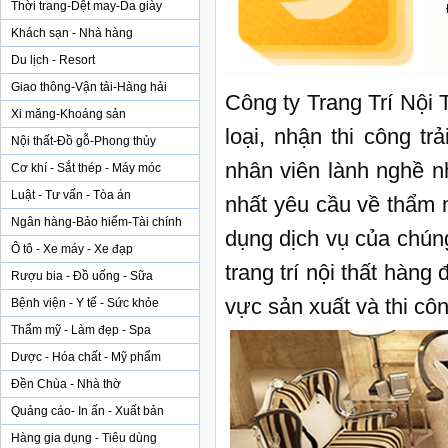
Thời trang-Dệt may-Da giày
Khách sạn - Nhà hàng
Du lịch - Resort
Giao thông-Vận tải-Hàng hải
Công ty Trang Trí Nội
Xi măng-Khoáng sản
loại, nhận thi công t
Nội thất-Đồ gỗ-Phong thủy
nhân viên lành nghề n
Cơ khí - Sắt thép - Máy móc
Luật - Tư vấn - Tòa án
nhất yêu cầu về thẩm m
Ngân hàng-Bảo hiểm-Tài chính
dụng dịch vụ của chúng
Ô tô - Xe máy - Xe đạp
trang trí nội thất hàng
Rượu bia - Đồ uống - Sữa
vực sản xuất và thi cô
Bệnh viện - Y tế - Sức khỏe
Thẩm mỹ - Làm đẹp - Spa
Dược - Hóa chất - Mỹ phẩm
Đền Chùa - Nhà thờ
Quảng cáo- In ấn - Xuất bản
Hàng gia dụng - Tiêu dùng