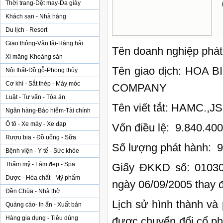
Thời trang-Dệt may-Da giày
Khách sạn - Nhà hàng
Du lịch - Resort
Giao thông-Vận tải-Hàng hải
Tên doanh nghiệp phát
Xi măng-Khoáng sản
Tên giao dịch: HO
Nội thất-Đồ gỗ-Phong thủy
Cơ khí - Sắt thép - Máy móc
COMPANY
Luật - Tư vấn - Tòa án
Tên viết tắt: HAMC.,
Ngân hàng-Bảo hiểm-Tài chính
Ô tô - Xe máy - Xe đạp
Vốn điều lệ: 9.840.40
Rượu bia - Đồ uống - Sữa
Số lượng phát hành: 
Bệnh viện - Y tế - Sức khỏe
Thẩm mỹ - Làm đẹp - Spa
Giấy ĐKKD số: 0103
Dược - Hóa chất - Mỹ phẩm
ngày 06/09/2005 thay đ
Đền Chùa - Nhà thờ
Lịch sử hình thành và
Quảng cáo- In ấn - Xuất bản
Hàng gia dụng - Tiêu dùng
được chuyển đổi cổ p