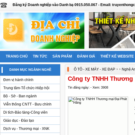
Đăng ký Doanh nghiệp vào Danh bạ 0915.050.067 - Email: truyentho
TRANG CHỦ
TIN TỨC
SẢN PHẨM
ĐÁNH GIÁ
THIẾT KẾ WEBSITE
›
›
Ô TÔ - XE MÁY - XE ĐẠP
Nghệ A
DANH MỤC NGÀNH NGHỀ
Công ty TNHH Thương 
Đơn vị hành chính
Tin đăng ngày: - Xem: 3908
Trung tâm-Tổ chức-Hiệp hội
Bộ - Sở - Ban ngành
Viễn thông CNTT - Bưu chính
Di tích-Bảo tàng-Công viên
Giáo dục - Đào tạo
Dịch vụ - Thương mại - XNK