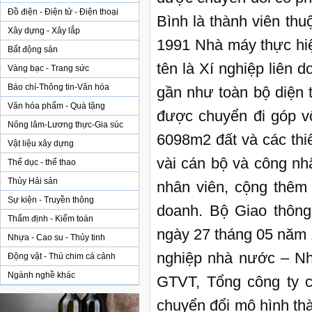
Đồ điện - Điện tử - Điện thoại
Bình là thành viên th
Xây dựng - Xây lắp
1991 Nhà máy thực hiện
Bất động sản
tên là Xí nghiệp liên 
Vàng bạc - Trang sức
Báo chí-Thông tin-Văn hóa
gần như toàn bộ diện 
Văn hóa phẩm - Quà tặng
được chuyển đi góp vố
Nông lâm-Lương thực-Gia súc
6098m2 đất và các thi
Vật liệu xây dựng
vài cán bộ và công nh
Thể dục - thể thao
Thủy Hải sản
nhân viên, cộng thêm 
Sự kiện - Truyền thông
doanh. Bộ Giao thông
Thẩm định - Kiểm toán
ngày 27 tháng 05 năm 1
Nhựa - Cao su - Thủy tinh
nghiệp nhà nước – Nh
Động vật - Thú chim cá cảnh
Ngành nghề khác
GTVT, Tổng công ty c
chuyển đổi mô hình th