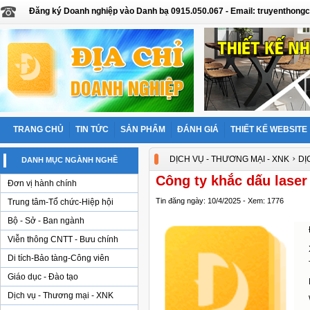
Đăng ký Doanh nghiệp vào Danh bạ 0915.050.067 - Email: truyentho
TRANG CHỦ
TIN TỨC
SẢN PHẨM
ĐÁNH GIÁ
THIẾT KẾ WEBSITE
›
DỊCH VỤ - THƯƠNG MẠI - XNK
DỊ
DANH MỤC NGÀNH NGHỀ
Công ty khắc dấu lase
Đơn vị hành chính
Tin đăng ngày: 10/4/2025 - Xem: 1776
Trung tâm-Tổ chức-Hiệp hội
Bộ - Sở - Ban ngành
Viễn thông CNTT - Bưu chính
Di tích-Bảo tàng-Công viên
Giáo dục - Đào tạo
Dịch vụ - Thương mại - XNK