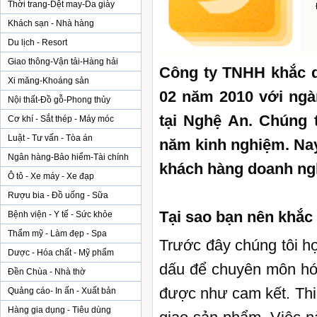
Thời trang-Dệt may-Da giày
Khách sạn - Nhà hàng
Du lịch - Resort
Giao thông-Vận tải-Hàng hải
Công ty TNHH khắc d
Xi măng-Khoáng sản
02 năm 2010 với ngà
Nội thất-Đồ gỗ-Phong thủy
tại Nghệ An. Chúng t
Cơ khí - Sắt thép - Máy móc
Luật - Tư vấn - Tòa án
năm kinh nghiệm. Na
Ngân hàng-Bảo hiểm-Tài chính
khách hàng doanh ng
Ô tô - Xe máy - Xe đạp
Rượu bia - Đồ uống - Sữa
Tại sao bạn nên khắc
Bệnh viện - Y tế - Sức khỏe
Thẩm mỹ - Làm đẹp - Spa
Trước đây chúng tôi h
Dược - Hóa chất - Mỹ phẩm
dấu để chuyên môn hóa
Đền Chùa - Nhà thờ
được như cam kết. Thi 
Quảng cáo- In ấn - Xuất bản
Hàng gia dụng - Tiêu dùng