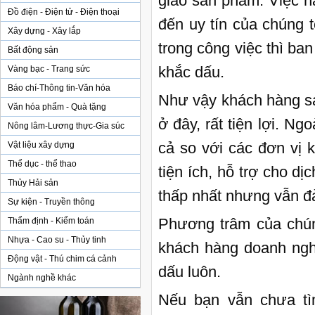
giao sản phẩm. Việc n
Đồ điện - Điện tử - Điện thoại
đến uy tín của chúng 
Xây dựng - Xây lắp
trong công việc thì ba
Bất động sản
khắc dấu.
Vàng bạc - Trang sức
Báo chí-Thông tin-Văn hóa
Như vậy khách hàng sa
Văn hóa phẩm - Quà tặng
ở đây, rất tiện lợi. N
Nông lâm-Lương thực-Gia súc
cả so với các đơn vị k
Vật liệu xây dựng
Thể dục - thể thao
tiện ích, hỗ trợ cho dị
Thủy Hải sản
thấp nhất nhưng vẫn đ
Sự kiện - Truyền thông
Phương trâm của chúng
Thẩm định - Kiểm toán
Nhựa - Cao su - Thủy tinh
khách hàng doanh nghi
Động vật - Thú chim cá cảnh
dấu luôn.
Ngành nghề khác
Nếu bạn vẫn chưa tì