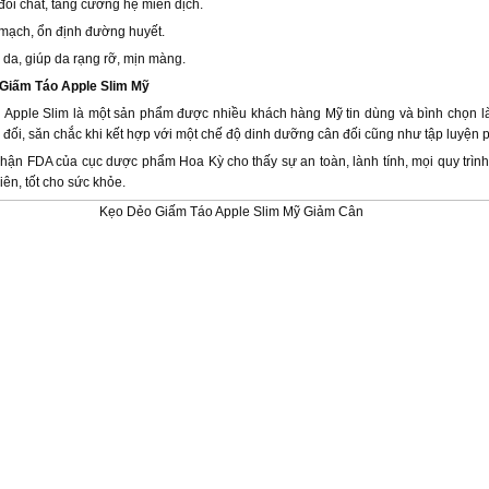
đổi chất, tăng cường hệ miễn dịch.
 mạch, ổn định đường huyết.
 da, giúp da rạng rỡ, mịn màng.
 Giấm Táo Apple Slim Mỹ
 Apple Slim là một sản phẩm được nhiều khách hàng Mỹ tin dùng và bình chọn l
n đối, săn chắc khi kết hợp với một chế độ dinh dưỡng cân đối cũng như tập luyện 
ận FDA của cục dược phẩm Hoa Kỳ cho thấy sự an toàn, lành tính, mọi quy trìn
ên, tốt cho sức khỏe.