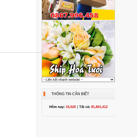
THÔNG TIN CẦN BIẾT
|
Hôm nay:
15,525
Tất cả:
81,801,412