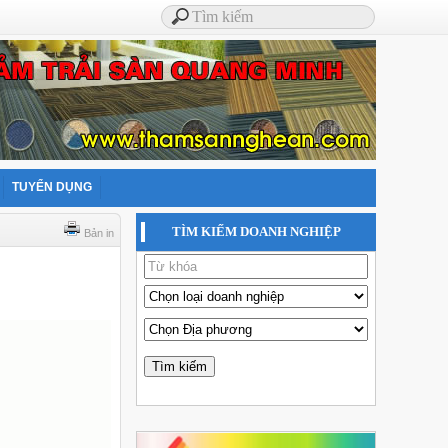
TUYỂN DỤNG
TÌM KIẾM DOANH NGHIỆP
Bản in