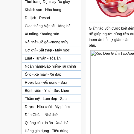
Thời trang-Dệt may-Da giày
Khách sạn - Nhà hàng
Du lịch - Resort
Giao thông-Vận tải-Hàng hải
Giấm táo vốn được biết đến 
Xi măng-Khoáng sản
để giúp người dùng tiện d
thèm ăn hỗ trợ giảm cân, t
Nội thất-Đồ gỗ-Phong thủy
phụ.
Cơ khí - Sắt thép - Máy móc
Luật - Tư vấn - Tòa án
Ngân hàng-Bảo hiểm-Tài chính
Ô tô - Xe máy - Xe đạp
Rượu bia - Đồ uống - Sữa
Bệnh viện - Y tế - Sức khỏe
Thẩm mỹ - Làm đẹp - Spa
Dược - Hóa chất - Mỹ phẩm
Đền Chùa - Nhà thờ
Quảng cáo- In ấn - Xuất bản
Hàng gia dụng - Tiêu dùng