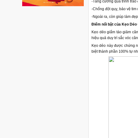
-Tăng cường quá trình trao 
-Chống đột quỵ, bảo vệ tim
-Ngoài ra, còn giúp làm đẹp
Điểm nổi bật của Kẹo Dẻo
Kẹo dẻo giấm táo giảm cân
hiệu quả duy trì sắc vóc câ
Kẹo dẻo
này được
chứng nh
biệt thành phần 100% tự nhi