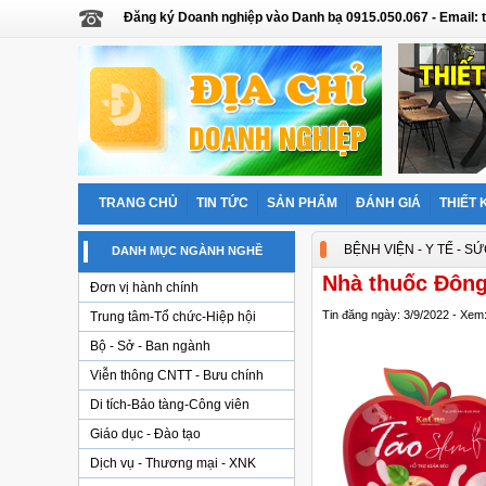
Đăng ký Doanh nghiệp vào Danh bạ 0915.050.067 - Email
TRANG CHỦ
TIN TỨC
SẢN PHẨM
ĐÁNH GIÁ
THIẾT 
BỆNH VIỆN - Y TẾ - S
DANH MỤC NGÀNH NGHỀ
Nhà thuốc Đông
Đơn vị hành chính
Tin đăng ngày: 3/9/2022 - Xem
Trung tâm-Tổ chức-Hiệp hội
Bộ - Sở - Ban ngành
Viễn thông CNTT - Bưu chính
Di tích-Bảo tàng-Công viên
Giáo dục - Đào tạo
Dịch vụ - Thương mại - XNK