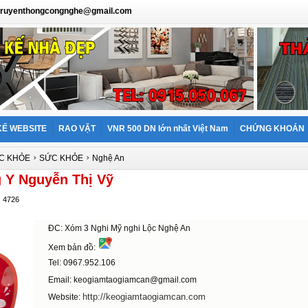
: truyenthongcongnghe@gmail.com
KẾ WEBSITE
RAO VẶT
VNR 500 DN lớn nhất Việt Nam
CHỨNG KHOÁN
›
›
ỨC KHỎE
SỨC KHỎE
Nghệ An
 Y Nguyễn Thị Vỹ
: 4726
ĐC: Xóm 3 Nghi Mỹ nghi Lộc Nghệ An
Xem bản đồ:
Tel: 0967.952.106
Email: keogiamtaogiamcan@gmail.com
http://keogiamtaogiamcan.com
Website: