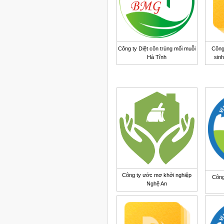
Công ty Diệt côn trùng mối muỗi
Công
Hà Tĩnh
sinh
Công ty ước mơ khởi nghiệp
Công
Nghệ An