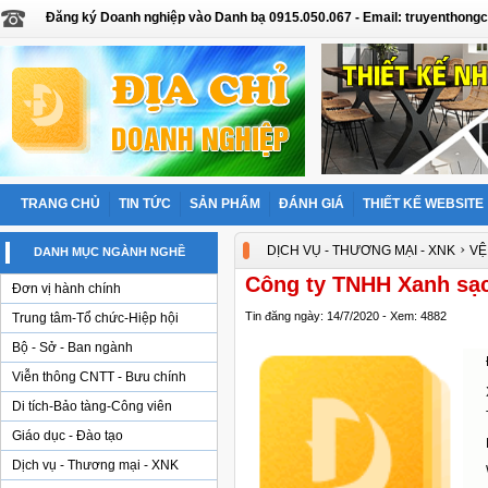
Đăng ký Doanh nghiệp vào Danh bạ 0915.050.067 - Email: truyentho
TRANG CHỦ
TIN TỨC
SẢN PHẨM
ĐÁNH GIÁ
THIẾT KẾ WEBSITE
›
DỊCH VỤ - THƯƠNG MẠI - XNK
VỆ
DANH MỤC NGÀNH NGHỀ
Công ty TNHH Xanh sạc
Đơn vị hành chính
Tin đăng ngày: 14/7/2020 - Xem: 4882
Trung tâm-Tổ chức-Hiệp hội
Bộ - Sở - Ban ngành
Viễn thông CNTT - Bưu chính
Di tích-Bảo tàng-Công viên
Giáo dục - Đào tạo
Dịch vụ - Thương mại - XNK