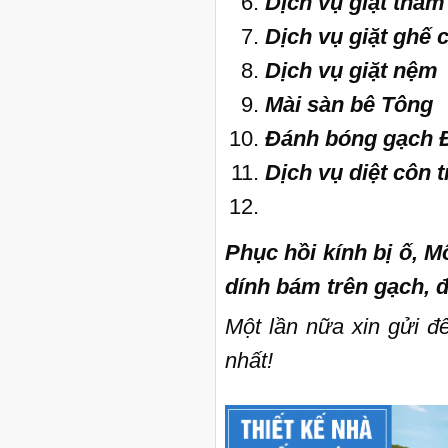
Dịch vụ giặt thảm
Dịch vụ giặt ghế c
Dịch vụ giặt nệm
Mài sàn bê Tông
Đánh bóng gạch Đ
Dịch vụ diệt côn 
Phục hồi kính bị ố, M
dính bám trên gạch, đ
M
ộ
t l
ầ
n n
ữ
a xin g
ử
i đ
nh
ấ
t!